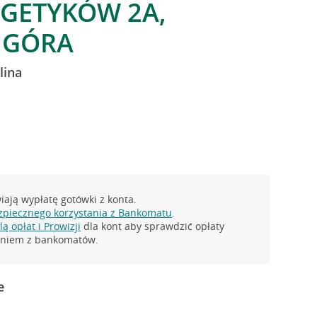
RGETYKÓW 2A,
 GÓRA
lina
ają wypłatę gotówki z konta.
zpiecznego korzystania z Bankomatu
.
ą opłat i Prowizji
dla kont aby sprawdzić opłaty
taniem z bankomatów.
e