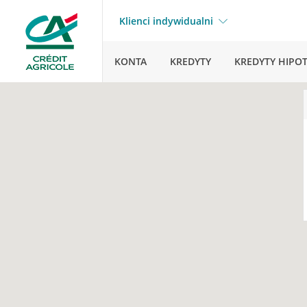
Klienci indywidualni
KONTA
KREDYTY
KREDYTY HIPO