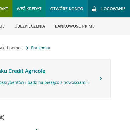
TAKT
WEŹ KREDYT
OTWÓRZ KONTO
LOGOWANIE
JE
UBEZPIECZENIA
BANKOWOŚĆ PRIME
akt i pomoc
Bankomat
ku Credit Agricole
bskrybentów i bądź na bieżąco z nowościami i
t)