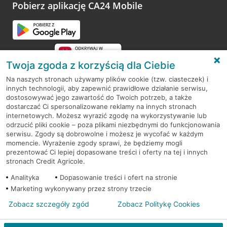
opinie.
Pobierz aplikację CA24 Mobile
Przejdź do pytania
Twoja zgoda z korzyścią dla Ciebie
Na naszych stronach używamy plików cookie (tzw. ciasteczek) i
innych technologii, aby zapewnić prawidłowe działanie serwisu,
RODO
dostosowywać jego zawartość do Twoich potrzeb, a także
dostarczać Ci spersonalizowane reklamy na innych stronach
Regulamin serwisu
internetowych. Możesz wyrazić zgodę na wykorzystywanie lub
odrzucić pliki cookie – poza plikami niezbędnymi do funkcjonowania
Mapa serwisu
serwisu. Zgody są dobrowolne i możesz je wycofać w każdym
momencie. Wyrażenie zgody sprawi, że będziemy mogli
Polityka
Cookies
prezentować Ci lepiej dopasowane treści i oferty na tej i innych
stronach Credit Agricole.
Polityka prywatności
Analityka
Dopasowanie treści i ofert na stronie
Marketing wykonywany przez strony trzecie
Zobacz szczegóły zgód
Zobacz Politykę Cookies
© 2026 Credit Agricole Bank Polska S.A. Wszelkie prawa zastrzeżone