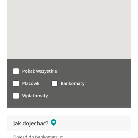
Pokaż Wszystkie
Placówki
Bankomaty
Wpłatomaty
Jak dojechać?
Dojazd do bankomatu z: