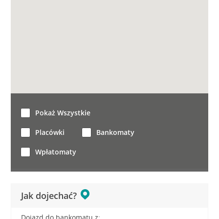
Pokaż Wszystkie
Placówki
Bankomaty
Wpłatomaty
Jak dojechać?
Dojazd do bankomatu z: