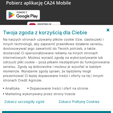
opinie.
Pobierz aplikację CA24 Mobile
Przejdź do pytania
Twoja zgoda z korzyścią dla Ciebie
Na naszych stronach używamy plików cookie (tzw. ciasteczek) i
innych technologii, aby zapewnić prawidłowe działanie serwisu,
RODO
dostosowywać jego zawartość do Twoich potrzeb, a także
dostarczać Ci spersonalizowane reklamy na innych stronach
Regulamin serwisu
internetowych. Możesz wyrazić zgodę na wykorzystywanie lub
odrzucić pliki cookie – poza plikami niezbędnymi do funkcjonowania
Mapa serwisu
serwisu. Zgody są dobrowolne i możesz je wycofać w każdym
momencie. Wyrażenie zgody sprawi, że będziemy mogli
Polityka
Cookies
prezentować Ci lepiej dopasowane treści i oferty na tej i innych
stronach Credit Agricole.
Polityka prywatności
Analityka
Dopasowanie treści i ofert na stronie
Marketing wykonywany przez strony trzecie
Zobacz szczegóły zgód
Zobacz Politykę Cookies
© 2026 Credit Agricole Bank Polska S.A. Wszelkie prawa zastrzeżone