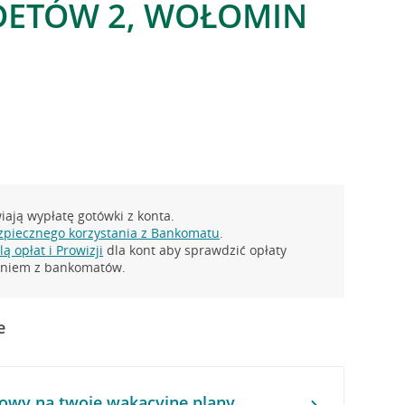
DETÓW 2, WOŁOMIN
ają wypłatę gotówki z konta.
zpiecznego korzystania z Bankomatu
.
ą opłat i Prowizji
dla kont aby sprawdzić opłaty
taniem z bankomatów.
e
owy na twoje wakacyjne plany