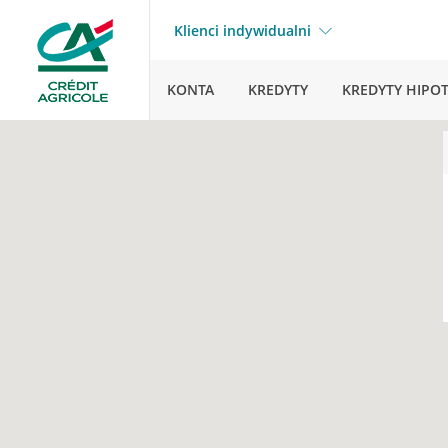
Klienci indywidualni
KONTA
KREDYTY
KREDYTY HIPO