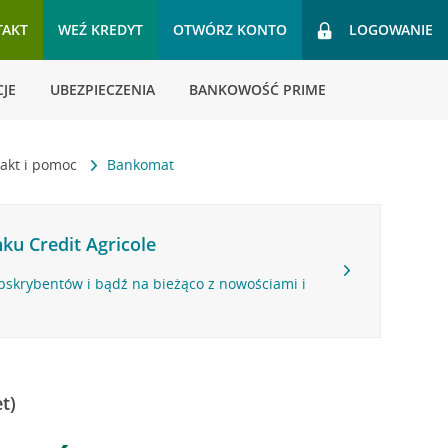
TAKT
WEŹ KREDYT
OTWÓRZ KONTO
LOGOWANIE
JE
UBEZPIECZENIA
BANKOWOŚĆ PRIME
akt i pomoc
Bankomat
ku Credit Agricole
bskrybentów i bądź na bieżąco z nowościami i
t)