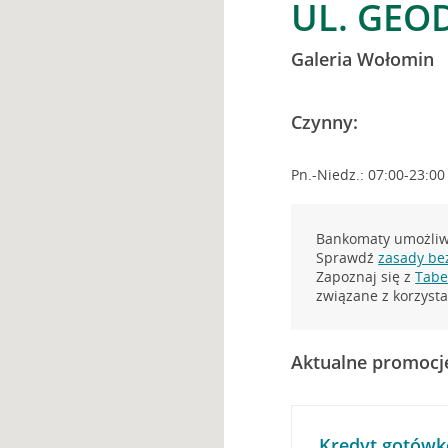
UL. GEO
Galeria Wołomin
Czynny:
Pn.-Niedz.: 07:00-23:00
Bankomaty umożliwi
Sprawdź
zasady be
Zapoznaj się z
Tabel
związane z korzys
Aktualne promocj
Kredyt gotówk