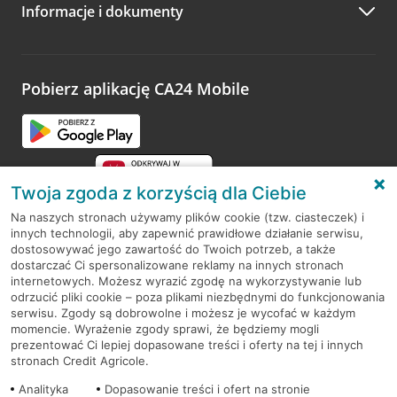
Informacje i dokumenty
Zachęcamy do podzielenia się z nami opinią o wizycie.
Wystarczy przejść na stronę
Oceń wizytę
, wyszukać
odwiedzoną placówkę i wypełnić formularz w ramach
platformy Profil Firmy w Google. Dziękujemy za wszystkie
opinie.
Pobierz aplikację CA24 Mobile
Przejdź do pytania
Twoja zgoda z korzyścią dla Ciebie
Na naszych stronach używamy plików cookie (tzw. ciasteczek) i
innych technologii, aby zapewnić prawidłowe działanie serwisu,
RODO
dostosowywać jego zawartość do Twoich potrzeb, a także
dostarczać Ci spersonalizowane reklamy na innych stronach
Regulamin serwisu
internetowych. Możesz wyrazić zgodę na wykorzystywanie lub
odrzucić pliki cookie – poza plikami niezbędnymi do funkcjonowania
Mapa serwisu
serwisu. Zgody są dobrowolne i możesz je wycofać w każdym
momencie. Wyrażenie zgody sprawi, że będziemy mogli
Polityka
Cookies
prezentować Ci lepiej dopasowane treści i oferty na tej i innych
stronach Credit Agricole.
Polityka prywatności
Analityka
Dopasowanie treści i ofert na stronie