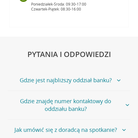
Poniedziałek-Środa: 09:30-17:00
Czwartek-Piątek: 08:30-16:00
PYTANIA I ODPOWIEDZI
Gdzie jest najbliższy oddział banku?
Jeśli szukasz oddziału naszego banku, zapraszamy na
Gdzie znajdę numer kontaktowy do
stronę
Placówki i bankomaty
, na której znajduje się
oddziału banku?
wygodna wyszukiwarka.
Alternatywnie, możesz skorzystać z pełnej
listy naszych
oddziałów
.
Bank Credit Agricole nie udostępnia ogólnego numeru
Jak umówić się z doradcą na spotkanie?
telefonu do placówki bankowej.
Przejdź do pytania