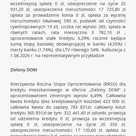
wcześniejszą spłatę 0 zł, ubezpieczenie na życie 25
931,20 zł, ubezpieczenie nieruchomości 17 725,80 zł
opłata za prowadzenie konta 0 zł, opłata za wycenę
nieruchomości lokalowej 590 zł, podatek od czynności
cywilnoprawnych 19 zł). Liczba rat wynosi 265; spłata w
równych ratach, rata miesięczna 3 782,10 zł ;
oprocentowanie stałe kredytu 6,29% rocznie będące
sumą stopy bazowej obowiązującej w banku (4,55%) i
marży banku (1,74%); dla LTV równego 54%. Kalkulacja z
1.08.2026 r. na reprezentatywnym przykładzie.
Zielony DOM
Rzeczywista Roczna Stopa Oprocentowania (RRSO) dla
kredytu mieszkaniowego w ofercie „Zielony DOM” z
oprocentowaniem zmiennym wynosi 6,49%. Całkowita
kwota kredytu (bez kredytowanych kosztów) 423 000 zł;
całkowita kwota do zapłaty 783 831zł; całkowity koszt
kredytu 360 831zł (w tym: 322 441,40 zł odsetki, prowizja
od udzielenia kredytu 0 zł, prowizja za wcześniejszą
spłatę 0 zł, ubezpieczenie na życie 20 350 zł,
ubezpieczenie nieruchomości 17 130,60 zł, opłata za
prowadzenie konta 0 zł, opłata za wycenę nieruchomości