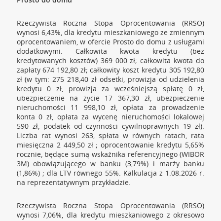
Rzeczywista Roczna Stopa Oprocentowania (RRSO)
wynosi 6,43%, dla kredytu mieszkaniowego ze zmiennym
oprocentowaniem, w ofercie Prosto do domu z usługami
dodatkowymi. Całkowita kwota kredytu (bez
kredytowanych kosztów) 369 000 zł; całkowita kwota do
zapłaty 674 192,80 zł; całkowity koszt kredytu 305 192,80
zł (w tym: 275 218,40 zł odsetki, prowizja od udzielenia
kredytu 0 zł, prowizja za wcześniejszą spłatę 0 zł,
ubezpieczenie na życie 17 367,30 zł, ubezpieczenie
nieruchomości 11 998,10 zł, opłata za prowadzenie
konta 0 zł, opłata za wycenę nieruchomości lokalowej
590 zł, podatek od czynności cywilnoprawnych 19 zł).
Liczba rat wynosi 263, spłata w równych ratach, rata
miesięczna 2 449,50 zł ; oprocentowanie kredytu 5,65%
rocznie, będące sumą wskaźnika referencyjnego (WIBOR
3M) obowiązującego w banku (3,79%) i marży banku
(1,86%) ; dla LTV równego 55%. Kalkulacja z 1.08.2026 r.
na reprezentatywnym przykładzie.
Rzeczywista Roczna Stopa Oprocentowania (RRSO)
wynosi 7,06%, dla kredytu mieszkaniowego z okresowo