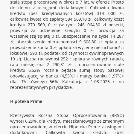
stałą stopą procentową w okresie 7 lat, w ofercie Prosto
do domu z usługami dodatkowymi. Całkowita kwota
kredytu (bez kredytowanych kosztów) 314 000 zł;
całkowita kwota do zapłaty 584 569,10 zł; całkowity koszt
kredytu 270 569,10 zł (w tym: 246 064,30 zł odsetki,
prowizja za udzielenie kredytu 0 zł, prowizja za
wcześniejszą spłatę 0 zł, ubezpieczenie na życie 14 287
zł, ubezpieczenie nieruchomości 9 608,80 zł, opłata za
prowadzenie konta 0 zł, opłata za wycenę nieruchomości
lokalowej 590 zł, podatek od czynności cywilnoprawnych
19 zł). Liczba rat wynosi 252 ; spłata w równych ratach,
rata miesięczna 2 290,81 zł ; oprocentowanie stałe
kredytu 6,52% rocznie będące sumą stopy bazowej
obowiązującej w banku (4,55%) i marży banku (1,97%);
dla LTV równego 56%. Kalkulacja z 1.08.2026 r. na
reprezentatywnym przykładzie.
Hipoteka Prime
Rzeczywista Roczna Stopa Oprocentowania (RRSO)
wynosi 6,29%, dla kredytu mieszkaniowego ze zmiennym
oprocentowaniem, w ofercie Hipoteka Prime z usługami
dodatkowymi. Całkowita kwota kredytu (bez