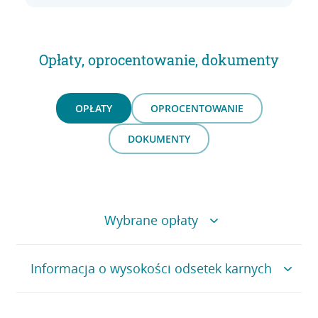
Opłaty, oprocentowanie, dokumenty
OPŁATY
OPROCENTOWANIE
DOKUMENTY
Wybrane opłaty
Tabela wybranych opłat i prowizji
Informacja o wysokości odsetek karnych
Czynności
Stawki
Oprocentowanie zadłużenia przeterminowanego jest