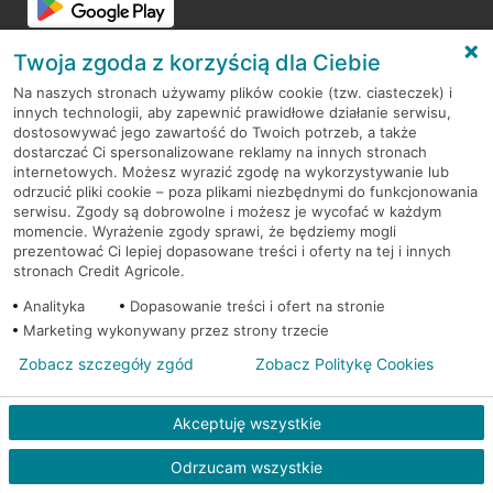
Twoja zgoda z korzyścią dla Ciebie
Na naszych stronach używamy plików cookie (tzw. ciasteczek) i
innych technologii, aby zapewnić prawidłowe działanie serwisu,
dostosowywać jego zawartość do Twoich potrzeb, a także
RODO
dostarczać Ci spersonalizowane reklamy na innych stronach
internetowych. Możesz wyrazić zgodę na wykorzystywanie lub
Regulamin serwisu
odrzucić pliki cookie – poza plikami niezbędnymi do funkcjonowania
serwisu. Zgody są dobrowolne i możesz je wycofać w każdym
Mapa serwisu
momencie. Wyrażenie zgody sprawi, że będziemy mogli
prezentować Ci lepiej dopasowane treści i oferty na tej i innych
Polityka
Cookies
stronach Credit Agricole.
Analityka
Dopasowanie treści i ofert na stronie
Polityka prywatności
Marketing wykonywany przez strony trzecie
Zobacz szczegóły zgód
Zobacz Politykę Cookies
© 2026 Credit Agricole Bank Polska S.A. Wszelkie prawa zastrzeżone
Akceptuję wszystkie
Skontak
Odrzucam wszystkie