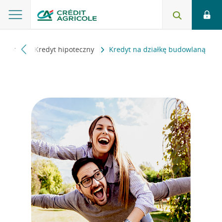
idualni
Kredyt hipoteczny
Kredyt na działkę budowlaną