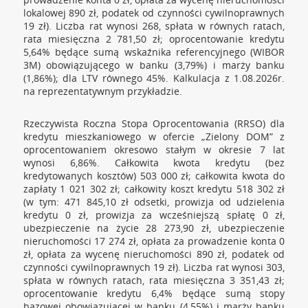
lokalowej 890 zł, podatek od czynności cywilnoprawnych
19 zł). Liczba rat wynosi 268, spłata w równych ratach,
rata miesięczna 2 781,50 zł; oprocentowanie kredytu
5,64% będące sumą wskaźnika referencyjnego (WIBOR
3M) obowiązującego w banku (3,79%) i marży banku
(1,86%); dla LTV równego 45%. Kalkulacja z 1.08.2026r.
na reprezentatywnym przykładzie.
Rzeczywista Roczna Stopa Oprocentowania (RRSO) dla
kredytu mieszkaniowego w ofercie „Zielony DOM” z
oprocentowaniem okresowo stałym w okresie 7 lat
wynosi 6,86%. Całkowita kwota kredytu (bez
kredytowanych kosztów) 503 000 zł; całkowita kwota do
zapłaty 1 021 302 zł; całkowity koszt kredytu 518 302 zł
(w tym: 471 845,10 zł odsetki, prowizja od udzielenia
kredytu 0 zł, prowizja za wcześniejszą spłatę 0 zł,
ubezpieczenie na życie 28 273,90 zł, ubezpieczenie
nieruchomości 17 274 zł, opłata za prowadzenie konta 0
zł, opłata za wycenę nieruchomości 890 zł, podatek od
czynności cywilnoprawnych 19 zł). Liczba rat wynosi 303,
spłata w równych ratach, rata miesięczna 3 351,43 zł;
oprocentowanie kredytu 6,4% będące sumą stopy
bazowej obowiązującej w banku (4,55%) i marży banku