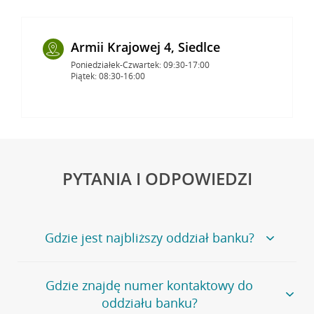
Armii Krajowej 4, Siedlce
Poniedziałek-Czwartek: 09:30-17:00
Piątek: 08:30-16:00
PYTANIA I ODPOWIEDZI
Gdzie jest najbliższy oddział banku?
Jeśli szukasz oddziału naszego banku, zapraszamy na
Gdzie znajdę numer kontaktowy do
stronę
Placówki i bankomaty
, na której znajduje się
oddziału banku?
wygodna wyszukiwarka.