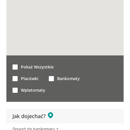
Pokaż Wszystkie
Placówki
Bankomaty
Wpłatomaty
Jak dojechać?
Dojazd do bankomatu z: