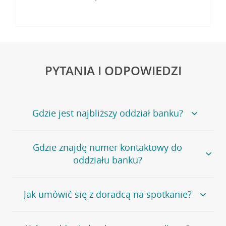
PYTANIA I ODPOWIEDZI
Gdzie jest najbliższy oddział banku?
Jeśli szukasz oddziału naszego banku, zapraszamy na
Gdzie znajdę numer kontaktowy do
stronę
Placówki i bankomaty
, na której znajduje się
oddziału banku?
wygodna wyszukiwarka.
Alternatywnie, możesz skorzystać z pełnej
listy naszych
oddziałów
.
Bank Credit Agricole nie udostępnia ogólnego numeru
Jak umówić się z doradcą na spotkanie?
telefonu do placówki bankowej.
Przejdź do pytania
Polecamy skorzystanie z możliwości wcześniejszego
Jeśli jesteś już
naszym