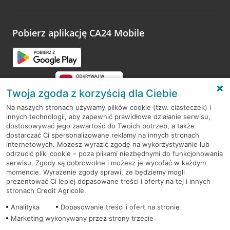
Wystarczy przejść na stronę
Oceń wizytę
, wyszukać
odwiedzoną placówkę i wypełnić formularz w ramach
platformy Profil Firmy w Google. Dziękujemy za wszystkie
opinie.
Pobierz aplikację CA24 Mobile
Przejdź do pytania
Twoja zgoda z korzyścią dla Ciebie
Na naszych stronach używamy plików cookie (tzw. ciasteczek) i
innych technologii, aby zapewnić prawidłowe działanie serwisu,
RODO
dostosowywać jego zawartość do Twoich potrzeb, a także
dostarczać Ci spersonalizowane reklamy na innych stronach
Regulamin serwisu
internetowych. Możesz wyrazić zgodę na wykorzystywanie lub
odrzucić pliki cookie – poza plikami niezbędnymi do funkcjonowania
Mapa serwisu
serwisu. Zgody są dobrowolne i możesz je wycofać w każdym
momencie. Wyrażenie zgody sprawi, że będziemy mogli
Polityka
Cookies
prezentować Ci lepiej dopasowane treści i oferty na tej i innych
stronach Credit Agricole.
Polityka prywatności
Analityka
Dopasowanie treści i ofert na stronie
Marketing wykonywany przez strony trzecie