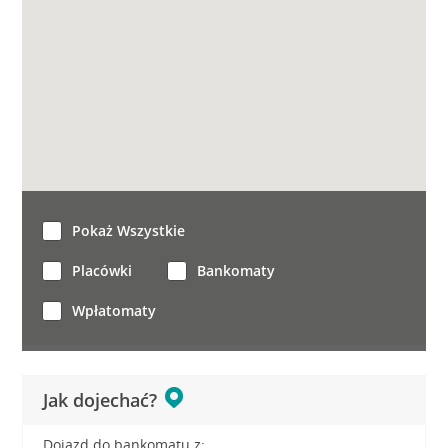
Pokaż Wszystkie
Placówki
Bankomaty
Wpłatomaty
Jak dojechać?
Dojazd do bankomatu z: