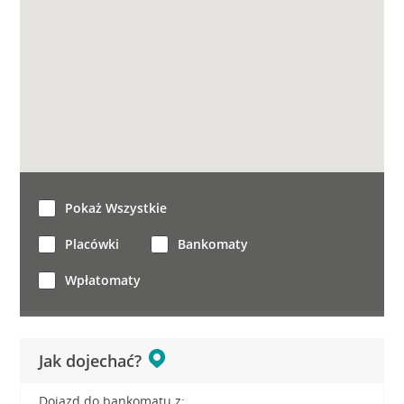
Pokaż Wszystkie
Placówki
Bankomaty
Wpłatomaty
Jak dojechać?
Dojazd do bankomatu z: