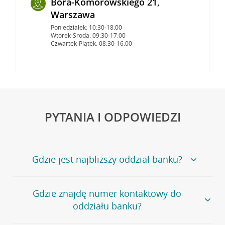
Bora-Komorowskiego 21,
Warszawa
Poniedziałek: 10:30-18:00
Wtorek-Środa: 09:30-17:00
Czwartek-Piątek: 08:30-16:00
PYTANIA I ODPOWIEDZI
Gdzie jest najbliższy oddział banku?
Jeśli szukasz oddziału naszego banku, zapraszamy na
Gdzie znajdę numer kontaktowy do
stronę
Placówki i bankomaty
, na której znajduje się
oddziału banku?
wygodna wyszukiwarka.