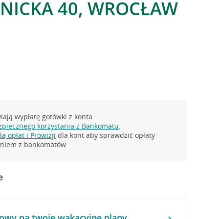
DNICKA 40, WROCŁAW
ają wypłatę gotówki z konta.
zpiecznego korzystania z Bankomatu
.
ą opłat i Prowizji
dla kont aby sprawdzić opłaty
taniem z bankomatów.
e
owy na twoje wakacyjne plany