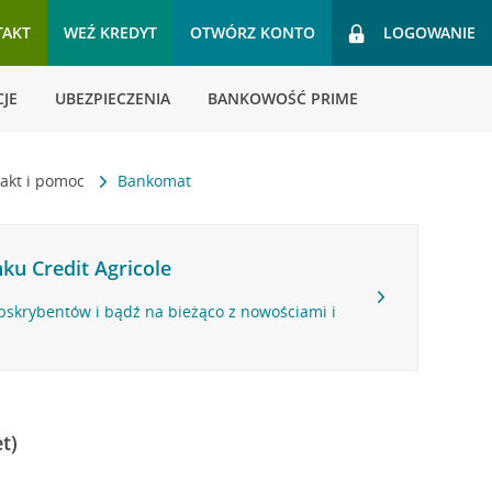
TAKT
WEŹ KREDYT
OTWÓRZ KONTO
LOGOWANIE
JE
UBEZPIECZENIA
BANKOWOŚĆ PRIME
akt i pomoc
Bankomat
ku Credit Agricole
bskrybentów i bądź na bieżąco z nowościami i
t)