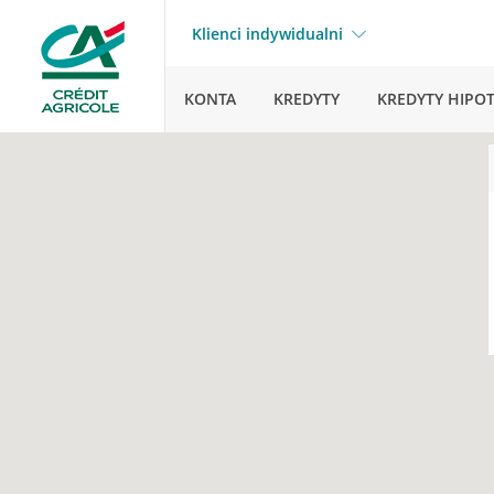
Klienci indywidualni
KONTA
KREDYTY
KREDYTY HIPO