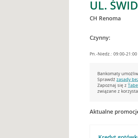
UL. ŚWI
CH Renoma
Czynny:
Pn.-Niedz.: 09:00-21:00
Bankomaty umożliwi
Sprawdź
zasady be
Zapoznaj się z
Tabel
związane z korzys
Aktualne promocj
Kredyt gotówk