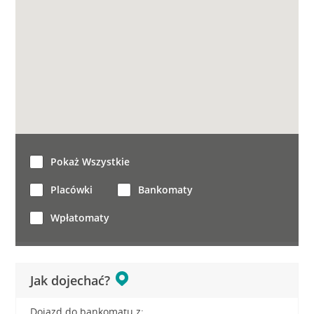
Pokaż Wszystkie
Placówki
Bankomaty
Wpłatomaty
Jak dojechać?
Dojazd do bankomatu z: