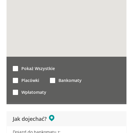
Pokaż Wszystkie
Placówki
Bankomaty
Wpłatomaty
Jak dojechać?
Dojazd do bankomatu z: