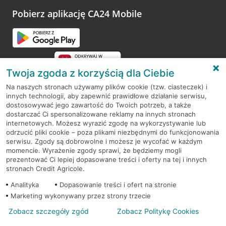
platformy Profil Firmy w Google. Dziękujemy za wszystkie
opinie.
Pobierz aplikację CA24 Mobile
Przejdź do pytania
Twoja zgoda z korzyścią dla Ciebie
Na naszych stronach używamy plików cookie (tzw. ciasteczek) i
innych technologii, aby zapewnić prawidłowe działanie serwisu,
RODO
dostosowywać jego zawartość do Twoich potrzeb, a także
dostarczać Ci spersonalizowane reklamy na innych stronach
Regulamin serwisu
internetowych. Możesz wyrazić zgodę na wykorzystywanie lub
odrzucić pliki cookie – poza plikami niezbędnymi do funkcjonowania
Mapa serwisu
serwisu. Zgody są dobrowolne i możesz je wycofać w każdym
momencie. Wyrażenie zgody sprawi, że będziemy mogli
Polityka
Cookies
prezentować Ci lepiej dopasowane treści i oferty na tej i innych
stronach Credit Agricole.
Polityka prywatności
Analityka
Dopasowanie treści i ofert na stronie
Marketing wykonywany przez strony trzecie
Zobacz szczegóły zgód
Zobacz Politykę Cookies
© 2026 Credit Agricole Bank Polska S.A. Wszelkie prawa zastrzeżone