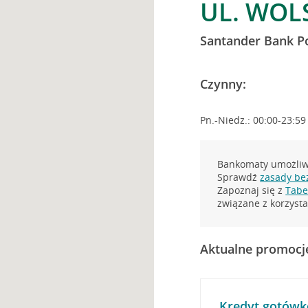
UL. WOL
Santander Bank P
Czynny:
Pn.-Niedz.: 00:00-23:59
Bankomaty umożliwi
Sprawdź
zasady be
Zapoznaj się z
Tabel
związane z korzys
Aktualne promocj
Kredyt gotówk