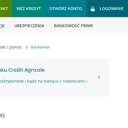
TAKT
WEŹ KREDYT
OTWÓRZ KONTO
LOGOWANIE
JE
UBEZPIECZENIA
BANKOWOŚĆ PRIME
akt i pomoc
Bankomat
ku Credit Agricole
bskrybentów i bądź na bieżąco z nowościami i
t)