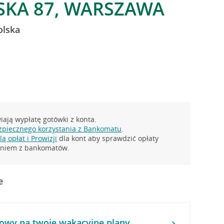
SKA 87, WARSZAWA
olska
ają wypłatę gotówki z konta.
zpiecznego korzystania z Bankomatu
.
ą opłat i Prowizji
dla kont aby sprawdzić opłaty
taniem z bankomatów.
e
owy na twoje wakacyjne plany