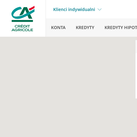
Klienci indywidualni
KONTA
KREDYTY
KREDYTY HIPO