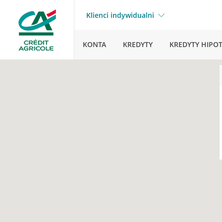
Klienci indywidualni
KONTA
KREDYTY
KREDYTY HIPO