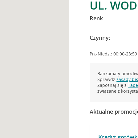
UL. WOD
Renk
Czynny:
Pn.-Niedz.: 00:00-23:59
Bankomaty umożliwi
Sprawdź
zasady be
Zapoznaj się z
Tabel
związane z korzys
Aktualne promocj
Kredyt gotówk