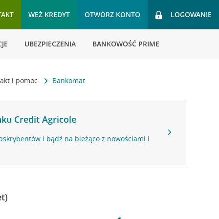
TAKT
WEŹ KREDYT
OTWÓRZ KONTO
LOGOWANIE
JE
UBEZPIECZENIA
BANKOWOŚĆ PRIME
akt i pomoc
Bankomat
ku Credit Agricole
bskrybentów i bądź na bieżąco z nowościami i
t)