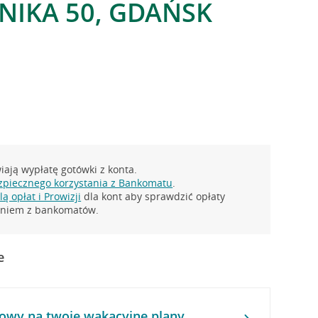
NIKA 50, GDAŃSK
ają wypłatę gotówki z konta.
zpiecznego korzystania z Bankomatu
.
ą opłat i Prowizji
dla kont aby sprawdzić opłaty
taniem z bankomatów.
e
owy na twoje wakacyjne plany