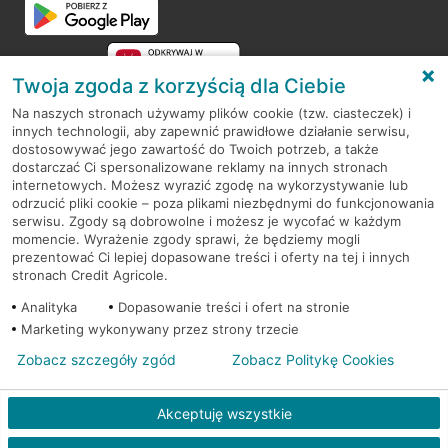
Twoja zgoda z korzyścią dla Ciebie
Na naszych stronach używamy plików cookie (tzw. ciasteczek) i
innych technologii, aby zapewnić prawidłowe działanie serwisu,
RODO
dostosowywać jego zawartość do Twoich potrzeb, a także
dostarczać Ci spersonalizowane reklamy na innych stronach
Regulamin serwisu
internetowych. Możesz wyrazić zgodę na wykorzystywanie lub
odrzucić pliki cookie – poza plikami niezbędnymi do funkcjonowania
Mapa serwisu
serwisu. Zgody są dobrowolne i możesz je wycofać w każdym
momencie. Wyrażenie zgody sprawi, że będziemy mogli
Polityka
Cookies
prezentować Ci lepiej dopasowane treści i oferty na tej i innych
stronach Credit Agricole.
Polityka prywatności
Analityka
Dopasowanie treści i ofert na stronie
Marketing wykonywany przez strony trzecie
Zobacz szczegóły zgód
Zobacz Politykę Cookies
© 2026 Credit Agricole Bank Polska S.A. Wszelkie prawa zastrzeżone
Akceptuję wszystkie