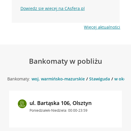
Dowiedz się więcej na CAsfera.pl
Więcej aktualności
Bankomaty w pobliżu
Bankomaty:
woj. warmińsko-mazurskie
Stawiguda
w okolic
ul. Bartąska 106, Olsztyn
Poniedziałek-Niedziela: 00:00-23:59