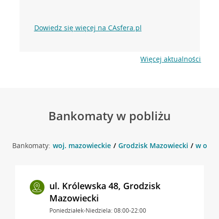
Dowiedz się więcej na CAsfera.pl
Więcej aktualności
Bankomaty w pobliżu
Bankomaty:
woj. mazowieckie
Grodzisk Mazowiecki
w okol
ul. Królewska 48, Grodzisk
Mazowiecki
Poniedziałek-Niedziela: 08:00-22:00