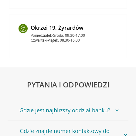
Okrzei 19, Żyrardów
Poniedziałek-Środa: 09:30-17:00
Czwartek-Piątek: 08:30-16:00
PYTANIA I ODPOWIEDZI
Gdzie jest najbliższy oddział banku?
Jeśli szukasz oddziału naszego banku, zapraszamy na
Gdzie znajdę numer kontaktowy do
stronę
Placówki i bankomaty
, na której znajduje się