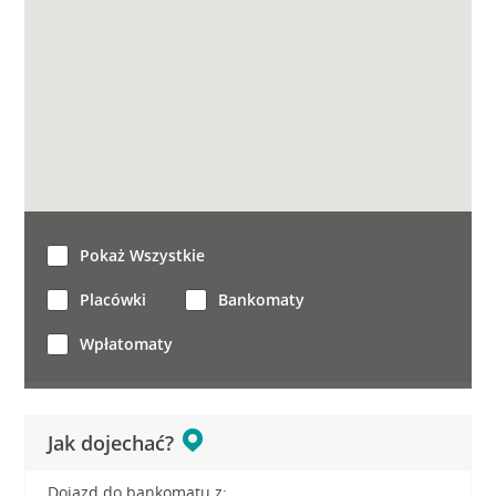
Pokaż Wszystkie
Placówki
Bankomaty
Wpłatomaty
Jak dojechać?
Dojazd do bankomatu z: