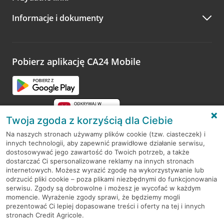
A po wizycie…
Informacje i dokumenty
Zachęcamy do podzielenia się z nami opinią o wizycie.
Wystarczy przejść na stronę
Oceń wizytę
, wyszukać
odwiedzoną placówkę i wypełnić formularz w ramach
platformy Profil Firmy w Google. Dziękujemy za wszystkie
opinie.
Pobierz aplikację CA24 Mobile
Przejdź do pytania
Twoja zgoda z korzyścią dla Ciebie
Na naszych stronach używamy plików cookie (tzw. ciasteczek) i
innych technologii, aby zapewnić prawidłowe działanie serwisu,
RODO
dostosowywać jego zawartość do Twoich potrzeb, a także
dostarczać Ci spersonalizowane reklamy na innych stronach
Regulamin serwisu
internetowych. Możesz wyrazić zgodę na wykorzystywanie lub
odrzucić pliki cookie – poza plikami niezbędnymi do funkcjonowania
Mapa serwisu
serwisu. Zgody są dobrowolne i możesz je wycofać w każdym
momencie. Wyrażenie zgody sprawi, że będziemy mogli
Polityka
Cookies
prezentować Ci lepiej dopasowane treści i oferty na tej i innych
stronach Credit Agricole.