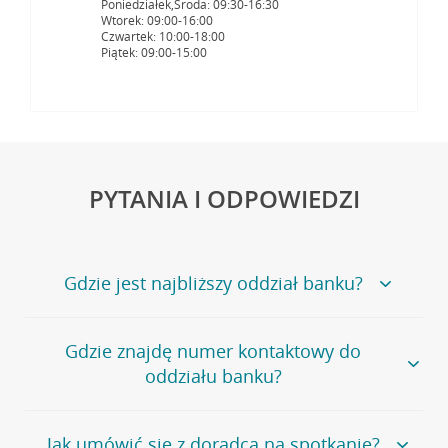
Poniedziałek,Środa: 09:30-16:30
Wtorek: 09:00-16:00
Czwartek: 10:00-18:00
Piątek: 09:00-15:00
PYTANIA I ODPOWIEDZI
Gdzie jest najbliższy oddział banku?
Jeśli szukasz oddziału naszego banku, zapraszamy na
Gdzie znajdę numer kontaktowy do
stronę
Placówki i bankomaty
, na której znajduje się
oddziału banku?
wygodna wyszukiwarka.
Alternatywnie, możesz skorzystać z pełnej
listy naszych
oddziałów
.
Bank Credit Agricole nie udostępnia ogólnego numeru
Jak umówić się z doradcą na spotkanie?