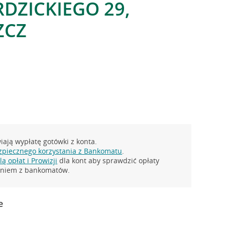
RDZICKIEGO 29,
ZCZ
ają wypłatę gotówki z konta.
zpiecznego korzystania z Bankomatu
.
ą opłat i Prowizji
dla kont aby sprawdzić opłaty
taniem z bankomatów.
e