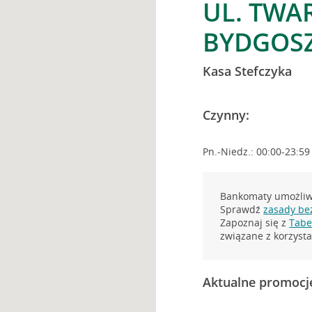
UL. TWA
BYDGOS
Kasa Stefczyka
Czynny:
Pn.-Niedz.: 00:00-23:59
Bankomaty umożliwi
Sprawdź
zasady be
Zapoznaj się z
Tabel
związane z korzys
Aktualne promocj