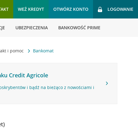
TAKT
WEŹ KREDYT
OTWÓRZ KONTO
LOGOWANIE
JE
UBEZPIECZENIA
BANKOWOŚĆ PRIME
akt i pomoc
Bankomat
ku Credit Agricole
bskrybentów i bądź na bieżąco z nowościami i
t)