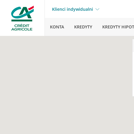
Klienci indywidualni
KONTA
KREDYTY
KREDYTY HIPO