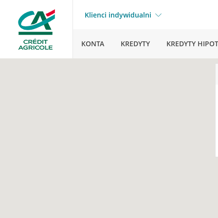
Klienci indywidualni
KONTA
KREDYTY
KREDYTY HIPO