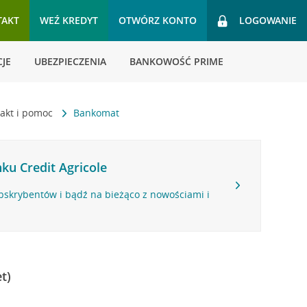
TAKT
WEŹ KREDYT
OTWÓRZ KONTO
LOGOWANIE
JE
UBEZPIECZENIA
BANKOWOŚĆ PRIME
akt i pomoc
Bankomat
ku Credit Agricole
bskrybentów i bądź na bieżąco z nowościami i
t)