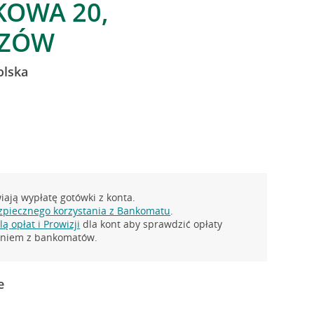
KOWA 20,
SZÓW
olska
ają wypłatę gotówki z konta.
zpiecznego korzystania z Bankomatu
.
ą opłat i Prowizji
dla kont aby sprawdzić opłaty
taniem z bankomatów.
e