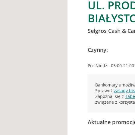
UL. PRO
BIAŁYST
Selgros Cash & Ca
Czynny:
Pn.-Niedz.: 05:00-21:00
Bankomaty umożliwi
Sprawdź
zasady be
Zapoznaj się z
Tabel
związane z korzys
Aktualne promocj