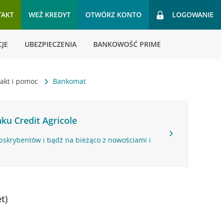
TAKT
WEŹ KREDYT
OTWÓRZ KONTO
LOGOWANIE
JE
UBEZPIECZENIA
BANKOWOŚĆ PRIME
akt i pomoc
Bankomat
ku Credit Agricole
bskrybentów i bądź na bieżąco z nowościami i
t)