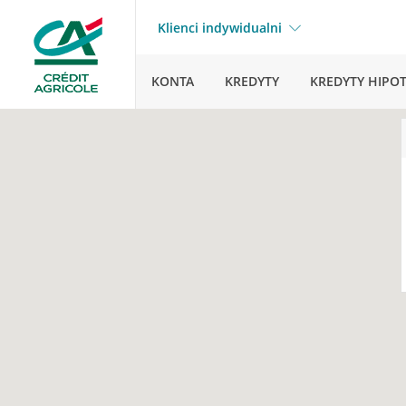
Klienci indywidualni
KONTA
KREDYTY
KREDYTY HIPO