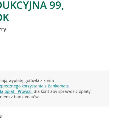
DUKCYJNA 99,
OK
rry
ają wypłatę gotówki z konta.
zpiecznego korzystania z Bankomatu
.
ą opłat i Prowizji
dla kont aby sprawdzić opłaty
taniem z bankomatów.
e