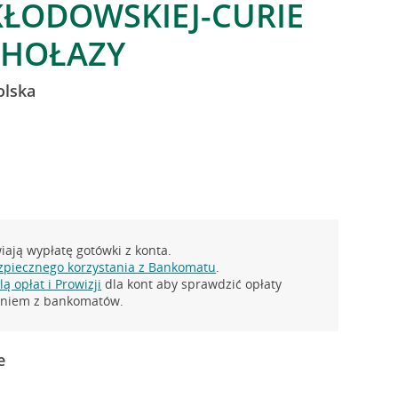
SKŁODOWSKIEJ-CURIE
CHOŁAZY
olska
ają wypłatę gotówki z konta.
zpiecznego korzystania z Bankomatu
.
ą opłat i Prowizji
dla kont aby sprawdzić opłaty
taniem z bankomatów.
e