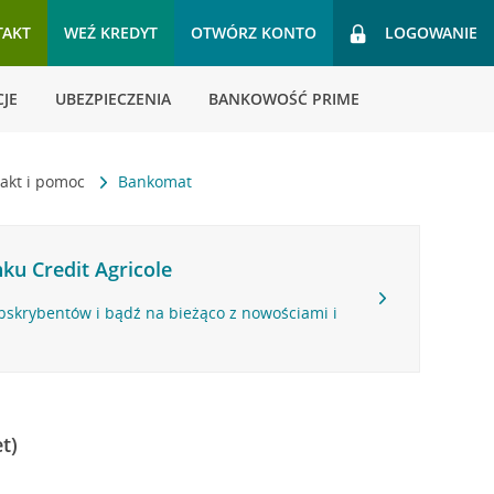
TAKT
WEŹ KREDYT
OTWÓRZ KONTO
LOGOWANIE
JE
UBEZPIECZENIA
BANKOWOŚĆ PRIME
akt i pomoc
Bankomat
ku Credit Agricole
bskrybentów i bądź na bieżąco z nowościami i
t)