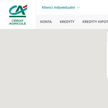
Klienci indywidualni
KONTA
KREDYTY
KREDYTY HIPO