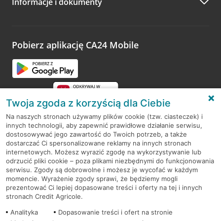
Informacje i dokumenty
Zachęcamy do podzielenia się z nami opinią o wizycie.
Wystarczy przejść na stronę
Oceń wizytę
, wyszukać
odwiedzoną placówkę i wypełnić formularz w ramach
platformy Profil Firmy w Google. Dziękujemy za wszystkie
opinie.
Pobierz aplikację CA24 Mobile
Przejdź do pytania
Twoja zgoda z korzyścią dla Ciebie
Na naszych stronach używamy plików cookie (tzw. ciasteczek) i
innych technologii, aby zapewnić prawidłowe działanie serwisu,
RODO
dostosowywać jego zawartość do Twoich potrzeb, a także
dostarczać Ci spersonalizowane reklamy na innych stronach
Regulamin serwisu
internetowych. Możesz wyrazić zgodę na wykorzystywanie lub
odrzucić pliki cookie – poza plikami niezbędnymi do funkcjonowania
Mapa serwisu
serwisu. Zgody są dobrowolne i możesz je wycofać w każdym
momencie. Wyrażenie zgody sprawi, że będziemy mogli
Polityka
Cookies
prezentować Ci lepiej dopasowane treści i oferty na tej i innych
stronach Credit Agricole.
Polityka prywatności
Analityka
Dopasowanie treści i ofert na stronie