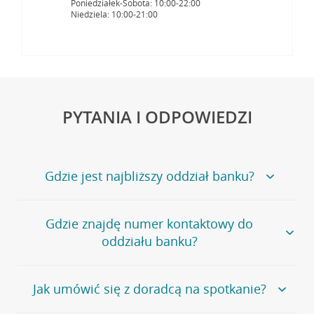
Poniedziałek-Sobota: 10:00-22:00
Niedziela: 10:00-21:00
PYTANIA I ODPOWIEDZI
Gdzie jest najbliższy oddział banku?
Jeśli szukasz oddziału naszego banku, zapraszamy na
Gdzie znajdę numer kontaktowy do
stronę
Placówki i bankomaty
, na której znajduje się
oddziału banku?
wygodna wyszukiwarka.
Alternatywnie, możesz skorzystać z pełnej
listy naszych
oddziałów
.
Bank Credit Agricole nie udostępnia ogólnego numeru
Jak umówić się z doradcą na spotkanie?
telefonu do placówki bankowej.
Przejdź do pytania