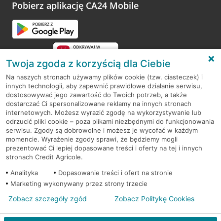
opinie.
Pobierz aplikację CA24 Mobile
Przejdź do pytania
Twoja zgoda z korzyścią dla Ciebie
Na naszych stronach używamy plików cookie (tzw. ciasteczek) i
innych technologii, aby zapewnić prawidłowe działanie serwisu,
RODO
dostosowywać jego zawartość do Twoich potrzeb, a także
dostarczać Ci spersonalizowane reklamy na innych stronach
Regulamin serwisu
internetowych. Możesz wyrazić zgodę na wykorzystywanie lub
odrzucić pliki cookie – poza plikami niezbędnymi do funkcjonowania
Mapa serwisu
serwisu. Zgody są dobrowolne i możesz je wycofać w każdym
momencie. Wyrażenie zgody sprawi, że będziemy mogli
Polityka
Cookies
prezentować Ci lepiej dopasowane treści i oferty na tej i innych
stronach Credit Agricole.
Polityka prywatności
Analityka
Dopasowanie treści i ofert na stronie
Marketing wykonywany przez strony trzecie
Zobacz szczegóły zgód
Zobacz Politykę Cookies
© 2026 Credit Agricole Bank Polska S.A. Wszelkie prawa zastrzeżone