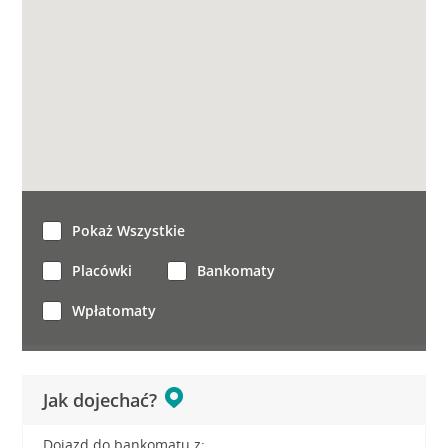
Pokaż Wszystkie
Placówki
Bankomaty
Wpłatomaty
Jak dojechać?
Dojazd do bankomatu z: