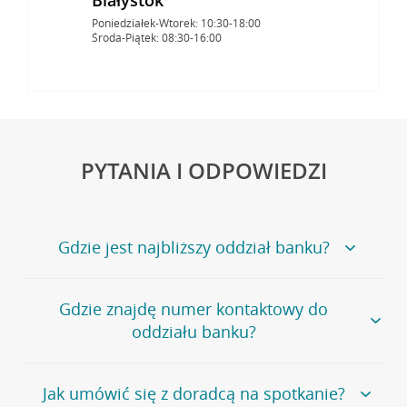
Poniedziałek-Wtorek: 10:30-18:00
Środa-Piątek: 08:30-16:00
PYTANIA I ODPOWIEDZI
Gdzie jest najbliższy oddział banku?
Jeśli szukasz oddziału naszego banku, zapraszamy na
Gdzie znajdę numer kontaktowy do
stronę
Placówki i bankomaty
, na której znajduje się
oddziału banku?
wygodna wyszukiwarka.
Alternatywnie, możesz skorzystać z pełnej
listy naszych
oddziałów
.
Bank Credit Agricole nie udostępnia ogólnego numeru
Jak umówić się z doradcą na spotkanie?
telefonu do placówki bankowej.