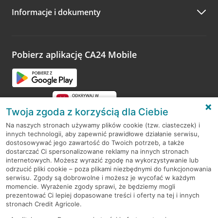
Informacje i dokumenty
Zachęcamy do podzielenia się z nami opinią o wizycie.
Wystarczy przejść na stronę
Oceń wizytę
, wyszukać
odwiedzoną placówkę i wypełnić formularz w ramach
platformy Profil Firmy w Google. Dziękujemy za wszystkie
opinie.
Pobierz aplikację CA24 Mobile
Przejdź do pytania
Twoja zgoda z korzyścią dla Ciebie
Na naszych stronach używamy plików cookie (tzw. ciasteczek) i
innych technologii, aby zapewnić prawidłowe działanie serwisu,
RODO
dostosowywać jego zawartość do Twoich potrzeb, a także
dostarczać Ci spersonalizowane reklamy na innych stronach
Regulamin serwisu
internetowych. Możesz wyrazić zgodę na wykorzystywanie lub
odrzucić pliki cookie – poza plikami niezbędnymi do funkcjonowania
Mapa serwisu
serwisu. Zgody są dobrowolne i możesz je wycofać w każdym
momencie. Wyrażenie zgody sprawi, że będziemy mogli
Polityka
Cookies
prezentować Ci lepiej dopasowane treści i oferty na tej i innych
stronach Credit Agricole.
Polityka prywatności