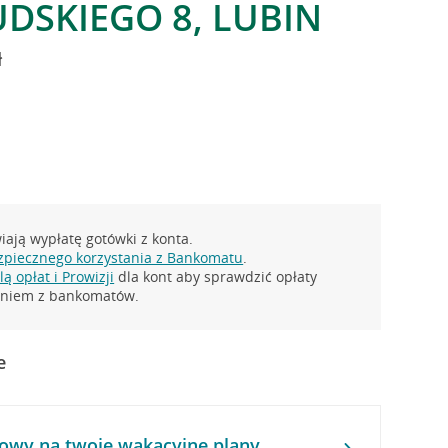
UDSKIEGO 8, LUBIN
ł
ają wypłatę gotówki z konta.
zpiecznego korzystania z Bankomatu
.
ą opłat i Prowizji
dla kont aby sprawdzić opłaty
taniem z bankomatów.
e
owy na twoje wakacyjne plany