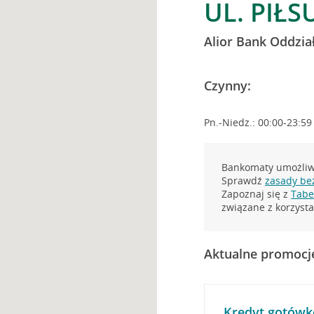
UL. PIŁS
Alior Bank Oddzia
Czynny:
Pn.-Niedz.: 00:00-23:59
Bankomaty umożliwi
Sprawdź
zasady be
Zapoznaj się z
Tabel
związane z korzys
Aktualne promocj
Kredyt gotówk