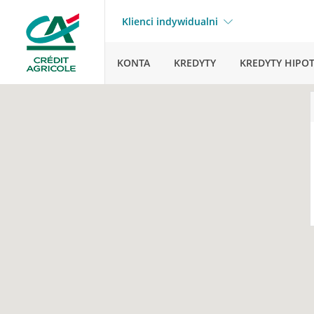
Klienci indywidualni
KONTA
KREDYTY
KREDYTY HIPO