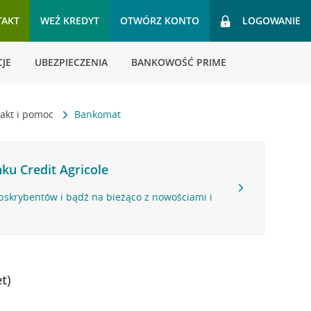
TAKT
WEŹ KREDYT
OTWÓRZ KONTO
LOGOWANIE
JE
UBEZPIECZENIA
BANKOWOŚĆ PRIME
akt i pomoc
Bankomat
ku Credit Agricole
bskrybentów i bądź na bieżąco z nowościami i
t)