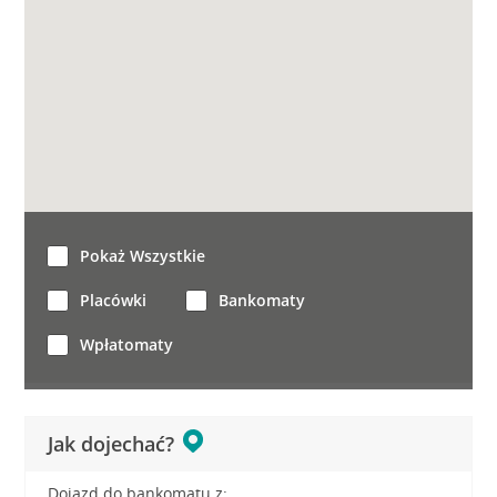
Pokaż Wszystkie
Placówki
Bankomaty
Wpłatomaty
Jak dojechać?
Dojazd do bankomatu z: