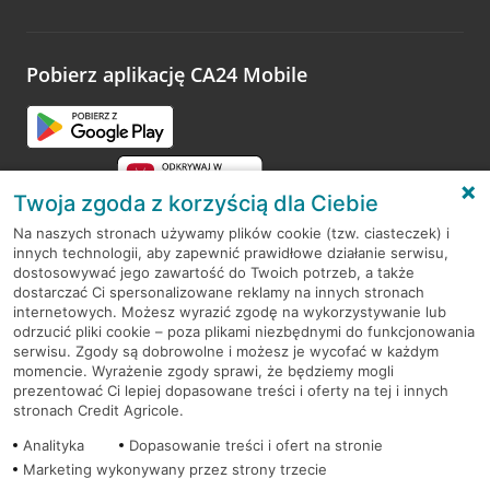
Wystarczy przejść na stronę
Oceń wizytę
, wyszukać
odwiedzoną placówkę i wypełnić formularz w ramach
platformy Profil Firmy w Google. Dziękujemy za wszystkie
opinie.
Pobierz aplikację CA24 Mobile
Przejdź do pytania
Twoja zgoda z korzyścią dla Ciebie
Na naszych stronach używamy plików cookie (tzw. ciasteczek) i
innych technologii, aby zapewnić prawidłowe działanie serwisu,
RODO
dostosowywać jego zawartość do Twoich potrzeb, a także
dostarczać Ci spersonalizowane reklamy na innych stronach
Regulamin serwisu
internetowych. Możesz wyrazić zgodę na wykorzystywanie lub
odrzucić pliki cookie – poza plikami niezbędnymi do funkcjonowania
Mapa serwisu
serwisu. Zgody są dobrowolne i możesz je wycofać w każdym
momencie. Wyrażenie zgody sprawi, że będziemy mogli
Polityka
Cookies
prezentować Ci lepiej dopasowane treści i oferty na tej i innych
stronach Credit Agricole.
Polityka prywatności
Analityka
Dopasowanie treści i ofert na stronie
Marketing wykonywany przez strony trzecie