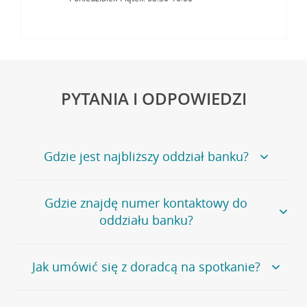
PYTANIA I ODPOWIEDZI
Gdzie jest najbliższy oddział banku?
Jeśli szukasz oddziału naszego banku, zapraszamy na
Gdzie znajdę numer kontaktowy do
stronę
Placówki i bankomaty
, na której znajduje się
oddziału banku?
wygodna wyszukiwarka.
Alternatywnie, możesz skorzystać z pełnej
listy naszych
oddziałów
.
Bank Credit Agricole nie udostępnia ogólnego numeru
Jak umówić się z doradcą na spotkanie?
telefonu do placówki bankowej.
Przejdź do pytania
Polecamy skorzystanie z możliwości wcześniejszego