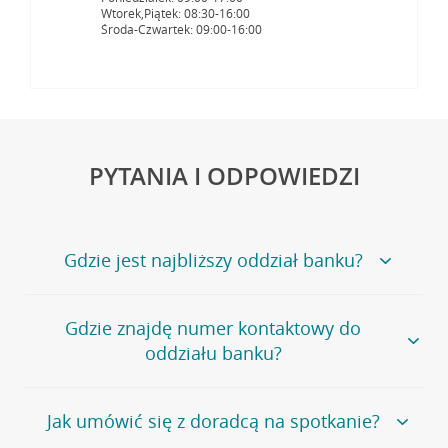
Wtorek,Piątek: 08:30-16:00
Środa-Czwartek: 09:00-16:00
PYTANIA I ODPOWIEDZI
Gdzie jest najbliższy oddział banku?
Jeśli szukasz oddziału naszego banku, zapraszamy na
Gdzie znajdę numer kontaktowy do
stronę
Placówki i bankomaty
, na której znajduje się
oddziału banku?
wygodna wyszukiwarka.
Alternatywnie, możesz skorzystać z pełnej
listy naszych
oddziałów
.
Bank Credit Agricole nie udostępnia ogólnego numeru
Jak umówić się z doradcą na spotkanie?
telefonu do placówki bankowej.
Przejdź do pytania