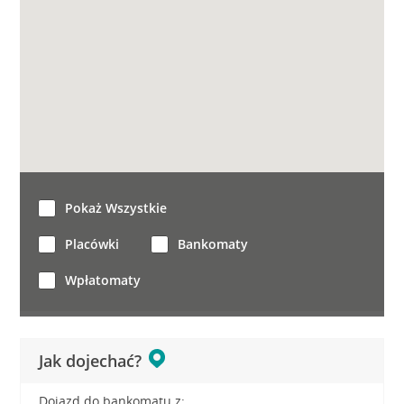
Pokaż Wszystkie
Placówki
Bankomaty
Wpłatomaty
Jak dojechać?
Dojazd do bankomatu z: