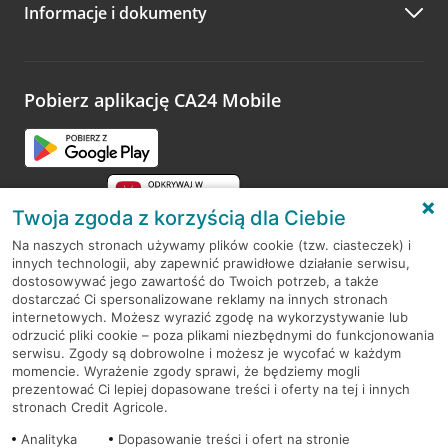
Informacje i dokumenty
Zachęcamy do podzielenia się z nami opinią o wizycie.
Wystarczy przejść na stronę
Oceń wizytę
, wyszukać
odwiedzoną placówkę i wypełnić formularz w ramach
platformy Profil Firmy w Google. Dziękujemy za wszystkie
opinie.
Pobierz aplikację CA24 Mobile
Przejdź do pytania
Twoja zgoda z korzyścią dla Ciebie
Na naszych stronach używamy plików cookie (tzw. ciasteczek) i
innych technologii, aby zapewnić prawidłowe działanie serwisu,
RODO
dostosowywać jego zawartość do Twoich potrzeb, a także
dostarczać Ci spersonalizowane reklamy na innych stronach
Regulamin serwisu
internetowych. Możesz wyrazić zgodę na wykorzystywanie lub
odrzucić pliki cookie – poza plikami niezbędnymi do funkcjonowania
Mapa serwisu
serwisu. Zgody są dobrowolne i możesz je wycofać w każdym
momencie. Wyrażenie zgody sprawi, że będziemy mogli
Polityka
Cookies
prezentować Ci lepiej dopasowane treści i oferty na tej i innych
stronach Credit Agricole.
Polityka prywatności
Analityka
Dopasowanie treści i ofert na stronie