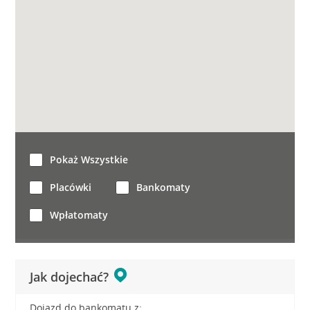
Pokaż Wszystkie
Placówki
Bankomaty
Wpłatomaty
Jak dojechać?
Dojazd do bankomatu z: