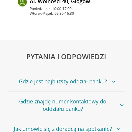
Al. Wolności 40, Głogów
Poniedziałek: 10:00-17:00
Wtorek-Piątek: 09:30-16:30
PYTANIA I ODPOWIEDZI
Gdzie jest najbliższy oddział banku?
Jeśli szukasz oddziału naszego banku, zapraszamy na
Gdzie znajdę numer kontaktowy do
stronę
Placówki i bankomaty
, na której znajduje się
oddziału banku?
wygodna wyszukiwarka.
Alternatywnie, możesz skorzystać z pełnej
listy naszych
oddziałów
.
Bank Credit Agricole nie udostępnia ogólnego numeru
Jak umówić się z doradcą na spotkanie?
telefonu do placówki bankowej.