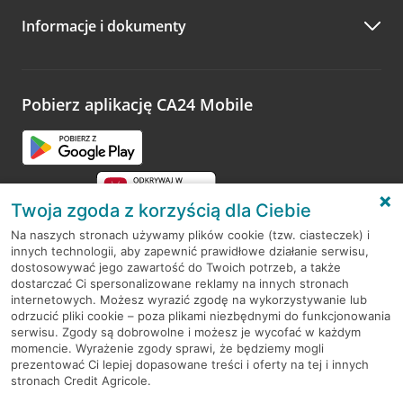
Informacje i dokumenty
Zachęcamy do podzielenia się z nami opinią o wizycie.
Wystarczy przejść na stronę
Oceń wizytę
, wyszukać
odwiedzoną placówkę i wypełnić formularz w ramach
platformy Profil Firmy w Google. Dziękujemy za wszystkie
opinie.
Pobierz aplikację CA24 Mobile
Przejdź do pytania
Twoja zgoda z korzyścią dla Ciebie
Na naszych stronach używamy plików cookie (tzw. ciasteczek) i
innych technologii, aby zapewnić prawidłowe działanie serwisu,
RODO
dostosowywać jego zawartość do Twoich potrzeb, a także
dostarczać Ci spersonalizowane reklamy na innych stronach
Regulamin serwisu
internetowych. Możesz wyrazić zgodę na wykorzystywanie lub
odrzucić pliki cookie – poza plikami niezbędnymi do funkcjonowania
Mapa serwisu
serwisu. Zgody są dobrowolne i możesz je wycofać w każdym
momencie. Wyrażenie zgody sprawi, że będziemy mogli
Polityka
Cookies
prezentować Ci lepiej dopasowane treści i oferty na tej i innych
stronach Credit Agricole.
Polityka prywatności