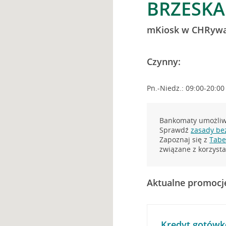
BRZESKA
mKiosk w CHRywa
Czynny:
Pn.-Niedz.: 09:00-20:00
Bankomaty umożliwi
Sprawdź
zasady be
Zapoznaj się z
Tabel
związane z korzys
Aktualne promocj
Kredyt gotówk