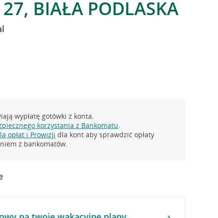
 27, BIAŁA PODLASKA
l
ają wypłatę gotówki z konta.
zpiecznego korzystania z Bankomatu
.
ą opłat i Prowizji
dla kont aby sprawdzić opłaty
taniem z bankomatów.
e
owy na twoje wakacyjne plany