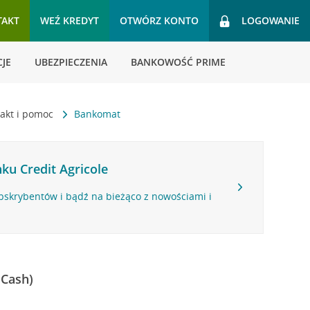
TAKT
WEŹ KREDYT
OTWÓRZ KONTO
LOGOWANIE
JE
UBEZPIECZENIA
BANKOWOŚĆ PRIME
akt i pomoc
Bankomat
ku Credit Agricole
bskrybentów i bądź na bieżąco z nowościami i
 Cash)