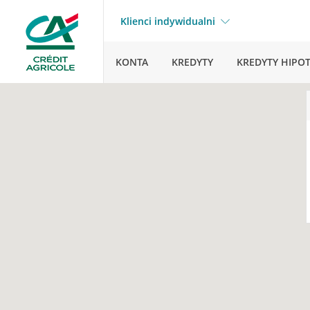
Klienci indywidualni
KONTA
KREDYTY
KREDYTY HIPO