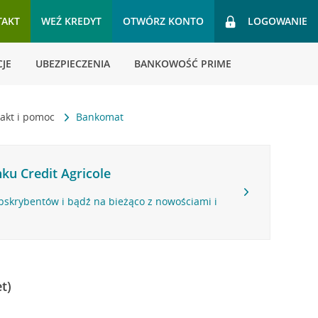
TAKT
WEŹ KREDYT
OTWÓRZ KONTO
LOGOWANIE
JE
UBEZPIECZENIA
BANKOWOŚĆ PRIME
akt i pomoc
Bankomat
ku Credit Agricole
bskrybentów i bądź na bieżąco z nowościami i
t)