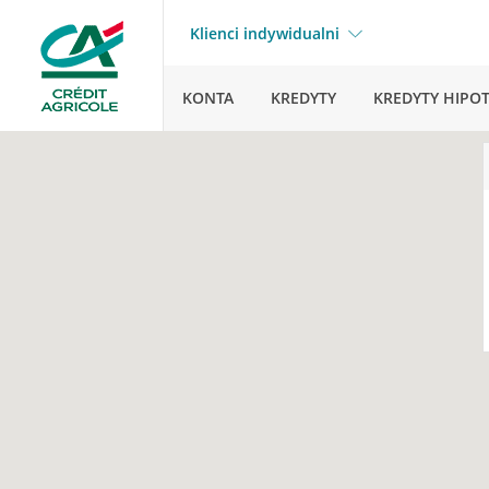
Klienci indywidualni
KONTA
KREDYTY
KREDYTY HIPO