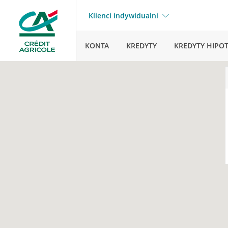
Klienci indywidualni
KONTA
KREDYTY
KREDYTY HIPO