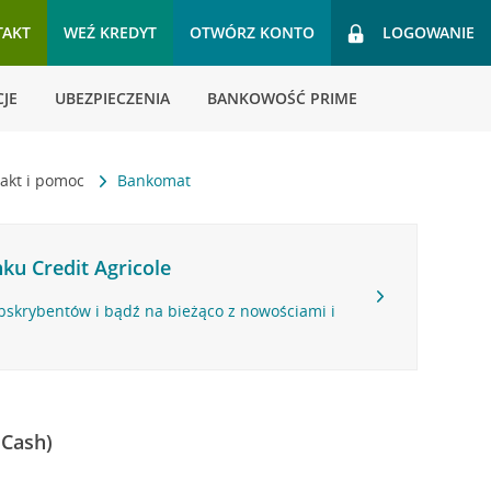
TAKT
WEŹ KREDYT
OTWÓRZ KONTO
LOGOWANIE
JE
UBEZPIECZENIA
BANKOWOŚĆ PRIME
akt i pomoc
Bankomat
ku Credit Agricole
bskrybentów i bądź na bieżąco z nowościami i
 Cash)