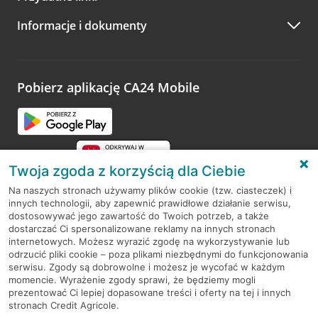
A po wizycie…
Informacje i dokumenty
Zachęcamy do podzielenia się z nami opinią o wizycie.
Wystarczy przejść na stronę
Oceń wizytę
, wyszukać
odwiedzoną placówkę i wypełnić formularz w ramach
platformy Profil Firmy w Google. Dziękujemy za wszystkie
opinie.
Pobierz aplikację CA24 Mobile
Przejdź do pytania
Twoja zgoda z korzyścią dla Ciebie
Na naszych stronach używamy plików cookie (tzw. ciasteczek) i
innych technologii, aby zapewnić prawidłowe działanie serwisu,
RODO
dostosowywać jego zawartość do Twoich potrzeb, a także
dostarczać Ci spersonalizowane reklamy na innych stronach
Regulamin serwisu
internetowych. Możesz wyrazić zgodę na wykorzystywanie lub
odrzucić pliki cookie – poza plikami niezbędnymi do funkcjonowania
Mapa serwisu
serwisu. Zgody są dobrowolne i możesz je wycofać w każdym
momencie. Wyrażenie zgody sprawi, że będziemy mogli
Polityka
Cookies
prezentować Ci lepiej dopasowane treści i oferty na tej i innych
stronach Credit Agricole.