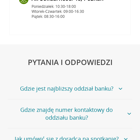
Poniedziałek: 10:30-18:00
Wtorek-Czwartek: 09:00-16:30
Piątek: 08:30-16:00
PYTANIA I ODPOWIEDZI
Gdzie jest najbliższy oddział banku?
Jeśli szukasz oddziału naszego banku, zapraszamy na
Gdzie znajdę numer kontaktowy do
stronę
Placówki i bankomaty
, na której znajduje się
oddziału banku?
wygodna wyszukiwarka.
Alternatywnie, możesz skorzystać z pełnej
listy naszych
oddziałów
.
Bank Credit Agricole nie udostępnia ogólnego numeru
Jak umówić się z doradcą na spotkanie?