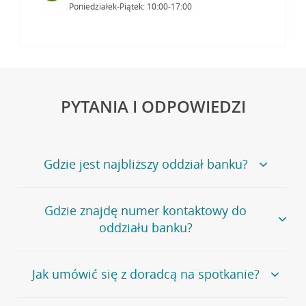
Poniedziałek-Piątek: 10:00-17:00
PYTANIA I ODPOWIEDZI
Gdzie jest najbliższy oddział banku?
Jeśli szukasz oddziału naszego banku, zapraszamy na
Gdzie znajdę numer kontaktowy do
stronę
Placówki i bankomaty
, na której znajduje się
oddziału banku?
wygodna wyszukiwarka.
Alternatywnie, możesz skorzystać z pełnej
listy naszych
oddziałów
.
Bank Credit Agricole nie udostępnia ogólnego numeru
Jak umówić się z doradcą na spotkanie?
telefonu do placówki bankowej.
Przejdź do pytania
Polecamy skorzystanie z możliwości wcześniejszego