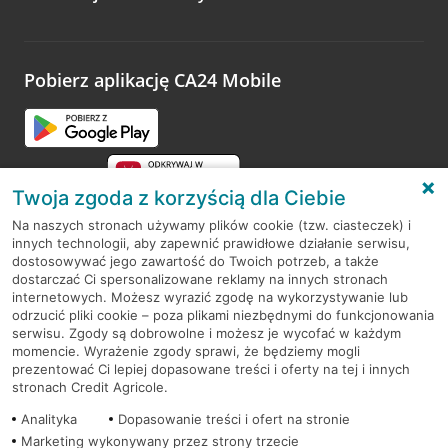
Wystarczy przejść na stronę
Oceń wizytę
, wyszukać
odwiedzoną placówkę i wypełnić formularz w ramach
platformy Profil Firmy w Google. Dziękujemy za wszystkie
opinie.
Pobierz aplikację CA24 Mobile
Przejdź do pytania
Twoja zgoda z korzyścią dla Ciebie
Na naszych stronach używamy plików cookie (tzw. ciasteczek) i
innych technologii, aby zapewnić prawidłowe działanie serwisu,
RODO
dostosowywać jego zawartość do Twoich potrzeb, a także
dostarczać Ci spersonalizowane reklamy na innych stronach
Regulamin serwisu
internetowych. Możesz wyrazić zgodę na wykorzystywanie lub
odrzucić pliki cookie – poza plikami niezbędnymi do funkcjonowania
Mapa serwisu
serwisu. Zgody są dobrowolne i możesz je wycofać w każdym
momencie. Wyrażenie zgody sprawi, że będziemy mogli
Polityka
Cookies
prezentować Ci lepiej dopasowane treści i oferty na tej i innych
stronach Credit Agricole.
Polityka prywatności
Analityka
Dopasowanie treści i ofert na stronie
Marketing wykonywany przez strony trzecie