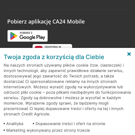
Wystarczy przejść na stronę
Oceń wizytę
, wyszukać
odwiedzoną placówkę i wypełnić formularz w ramach
platformy Profil Firmy w Google. Dziękujemy za wszystkie
opinie.
Pobierz aplikację CA24 Mobile
Przejdź do pytania
Twoja zgoda z korzyścią dla Ciebie
Na naszych stronach używamy plików cookie (tzw. ciasteczek) i
innych technologii, aby zapewnić prawidłowe działanie serwisu,
RODO
dostosowywać jego zawartość do Twoich potrzeb, a także
dostarczać Ci spersonalizowane reklamy na innych stronach
Regulamin serwisu
internetowych. Możesz wyrazić zgodę na wykorzystywanie lub
odrzucić pliki cookie – poza plikami niezbędnymi do funkcjonowania
Mapa serwisu
serwisu. Zgody są dobrowolne i możesz je wycofać w każdym
momencie. Wyrażenie zgody sprawi, że będziemy mogli
Polityka
Cookies
prezentować Ci lepiej dopasowane treści i oferty na tej i innych
stronach Credit Agricole.
Polityka prywatności
Analityka
Dopasowanie treści i ofert na stronie
Marketing wykonywany przez strony trzecie