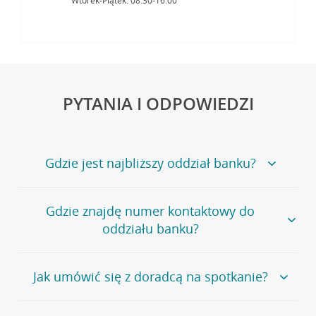
Wtorek-Piątek: 08:30-16:00
PYTANIA I ODPOWIEDZI
Gdzie jest najbliższy oddział banku?
Jeśli szukasz oddziału naszego banku, zapraszamy na
Gdzie znajdę numer kontaktowy do
stronę
Placówki i bankomaty
, na której znajduje się
oddziału banku?
wygodna wyszukiwarka.
Alternatywnie, możesz skorzystać z pełnej
listy naszych
oddziałów
.
Bank Credit Agricole nie udostępnia ogólnego numeru
Jak umówić się z doradcą na spotkanie?
telefonu do placówki bankowej.
Przejdź do pytania
Polecamy skorzystanie z możliwości wcześniejszego