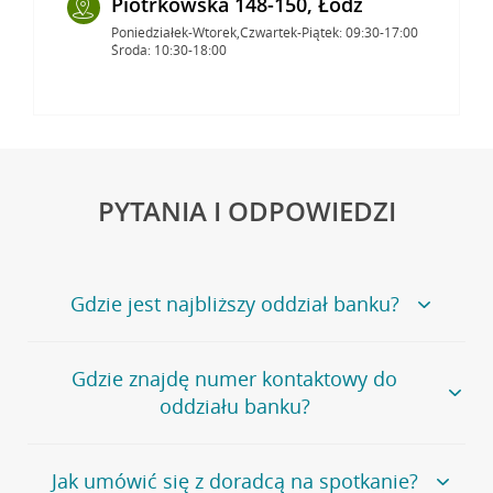
Piotrkowska 148-150, Łódź
Poniedziałek-Wtorek,Czwartek-Piątek: 09:30-17:00
Środa: 10:30-18:00
PYTANIA I ODPOWIEDZI
Gdzie jest najbliższy oddział banku?
Jeśli szukasz oddziału naszego banku, zapraszamy na
Gdzie znajdę numer kontaktowy do
stronę
Placówki i bankomaty
, na której znajduje się
oddziału banku?
wygodna wyszukiwarka.
Alternatywnie, możesz skorzystać z pełnej
listy naszych
oddziałów
.
Bank Credit Agricole nie udostępnia ogólnego numeru
Jak umówić się z doradcą na spotkanie?
telefonu do placówki bankowej.