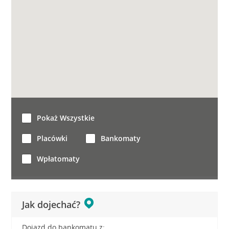
Pokaż Wszystkie
Placówki
Bankomaty
Wpłatomaty
Jak dojechać?
Dojazd do bankomatu z: