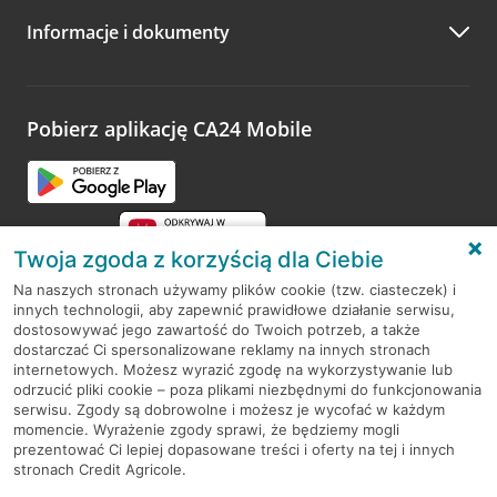
Informacje i dokumenty
Zachęcamy do podzielenia się z nami opinią o wizycie.
Wystarczy przejść na stronę
Oceń wizytę
, wyszukać
odwiedzoną placówkę i wypełnić formularz w ramach
platformy Profil Firmy w Google. Dziękujemy za wszystkie
opinie.
Pobierz aplikację CA24 Mobile
Przejdź do pytania
Twoja zgoda z korzyścią dla Ciebie
Na naszych stronach używamy plików cookie (tzw. ciasteczek) i
innych technologii, aby zapewnić prawidłowe działanie serwisu,
RODO
dostosowywać jego zawartość do Twoich potrzeb, a także
dostarczać Ci spersonalizowane reklamy na innych stronach
Regulamin serwisu
internetowych. Możesz wyrazić zgodę na wykorzystywanie lub
odrzucić pliki cookie – poza plikami niezbędnymi do funkcjonowania
Mapa serwisu
serwisu. Zgody są dobrowolne i możesz je wycofać w każdym
momencie. Wyrażenie zgody sprawi, że będziemy mogli
Polityka
Cookies
prezentować Ci lepiej dopasowane treści i oferty na tej i innych
stronach Credit Agricole.
Polityka prywatności