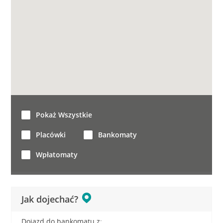
Pokaż Wszystkie
Placówki
Bankomaty
Wpłatomaty
Jak dojechać?
Dojazd do bankomatu z: