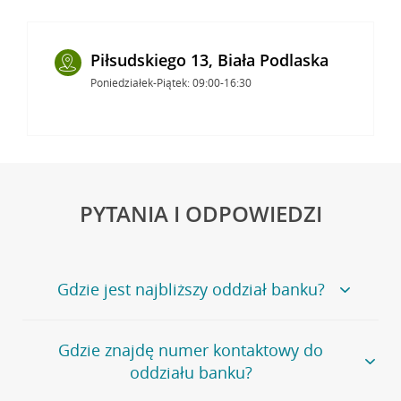
Piłsudskiego 13, Biała Podlaska
Poniedziałek-Piątek: 09:00-16:30
PYTANIA I ODPOWIEDZI
Gdzie jest najbliższy oddział banku?
Jeśli szukasz oddziału naszego banku, zapraszamy na
Gdzie znajdę numer kontaktowy do
stronę
Placówki i bankomaty
, na której znajduje się
oddziału banku?
wygodna wyszukiwarka.