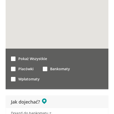
Pokaż Wszystkie
Placówki
Bankomaty
Wpłatomaty
Jak dojechać?
Dojazd do bankomatu z: