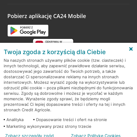
odwiedzoną placówkę i wypełnić formularz w ramach
platformy Profil Firmy w Google. Dziękujemy za wszystkie
opinie.
Pobierz aplikację CA24 Mobile
Przejdź do pytania
Twoja zgoda z korzyścią dla Ciebie
Na naszych stronach używamy plików cookie (tzw. ciasteczek) i
innych technologii, aby zapewnić prawidłowe działanie serwisu,
RODO
dostosowywać jego zawartość do Twoich potrzeb, a także
dostarczać Ci spersonalizowane reklamy na innych stronach
Regulamin serwisu
internetowych. Możesz wyrazić zgodę na wykorzystywanie lub
odrzucić pliki cookie – poza plikami niezbędnymi do funkcjonowania
Mapa serwisu
serwisu. Zgody są dobrowolne i możesz je wycofać w każdym
momencie. Wyrażenie zgody sprawi, że będziemy mogli
Polityka
Cookies
prezentować Ci lepiej dopasowane treści i oferty na tej i innych
stronach Credit Agricole.
Polityka prywatności
Analityka
Dopasowanie treści i ofert na stronie
Marketing wykonywany przez strony trzecie
Zobacz szczegóły zgód
Zobacz Politykę Cookies
© 2026 Credit Agricole Bank Polska S.A. Wszelkie prawa zastrzeżone