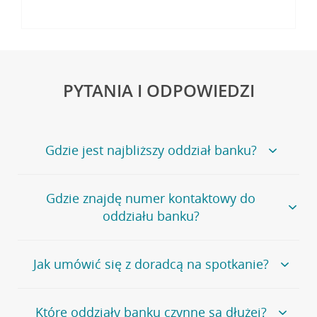
PYTANIA I ODPOWIEDZI
Gdzie jest najbliższy oddział banku?
Jeśli szukasz oddziału naszego banku, zapraszamy na
Gdzie znajdę numer kontaktowy do
stronę
Placówki i bankomaty
, na której znajduje się
oddziału banku?
wygodna wyszukiwarka.
Alternatywnie, możesz skorzystać z pełnej
listy naszych
oddziałów
.
Bank Credit Agricole nie udostępnia ogólnego numeru
Jak umówić się z doradcą na spotkanie?
telefonu do placówki bankowej.
Przejdź do pytania
Polecamy skorzystanie z możliwości wcześniejszego
Jeśli jesteś już
naszym
umówienia się z doradcą w placówce bankowej
.
Które oddziały banku czynne są dłużej?