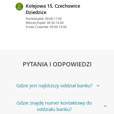
Kolejowa 15, Czechowice
Dziedzice
Poniedziałek: 09:00-17:00
Wtorek,Piątek: 08:30-16:00
Środa-Czwartek: 09:00-16:00
PYTANIA I ODPOWIEDZI
Gdzie jest najbliższy oddział banku?
Jeśli szukasz oddziału naszego banku, zapraszamy na
Gdzie znajdę numer kontaktowy do
stronę
Placówki i bankomaty
, na której znajduje się
oddziału banku?
wygodna wyszukiwarka.