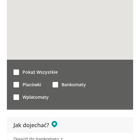
Pokaż Wszystkie
Placówki
Bankomaty
Wpłatomaty
Jak dojechać?
Dojazd do bankomatu z: