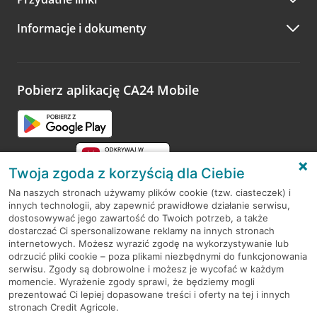
A po wizycie…
Informacje i dokumenty
Zachęcamy do podzielenia się z nami opinią o wizycie.
Wystarczy przejść na stronę
Oceń wizytę
, wyszukać
odwiedzoną placówkę i wypełnić formularz w ramach
platformy Profil Firmy w Google. Dziękujemy za wszystkie
opinie.
Pobierz aplikację CA24 Mobile
Przejdź do pytania
Twoja zgoda z korzyścią dla Ciebie
Na naszych stronach używamy plików cookie (tzw. ciasteczek) i
innych technologii, aby zapewnić prawidłowe działanie serwisu,
RODO
dostosowywać jego zawartość do Twoich potrzeb, a także
dostarczać Ci spersonalizowane reklamy na innych stronach
Regulamin serwisu
internetowych. Możesz wyrazić zgodę na wykorzystywanie lub
odrzucić pliki cookie – poza plikami niezbędnymi do funkcjonowania
Mapa serwisu
serwisu. Zgody są dobrowolne i możesz je wycofać w każdym
momencie. Wyrażenie zgody sprawi, że będziemy mogli
Polityka
Cookies
prezentować Ci lepiej dopasowane treści i oferty na tej i innych
stronach Credit Agricole.