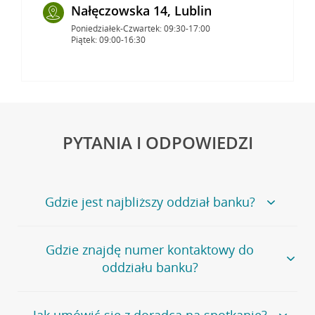
Nałęczowska 14, Lublin
Poniedziałek-Czwartek: 09:30-17:00
Piątek: 09:00-16:30
PYTANIA I ODPOWIEDZI
Gdzie jest najbliższy oddział banku?
Jeśli szukasz oddziału naszego banku, zapraszamy na
Gdzie znajdę numer kontaktowy do
stronę
Placówki i bankomaty
, na której znajduje się
oddziału banku?
wygodna wyszukiwarka.
Alternatywnie, możesz skorzystać z pełnej
listy naszych
oddziałów
.
Bank Credit Agricole nie udostępnia ogólnego numeru
Jak umówić się z doradcą na spotkanie?