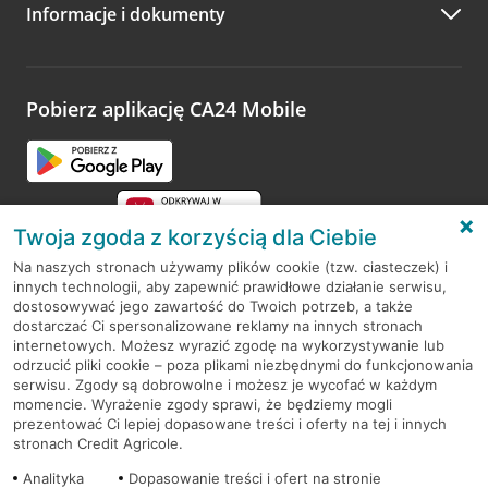
Informacje i dokumenty
Zachęcamy do podzielenia się z nami opinią o wizycie.
Wystarczy przejść na stronę
Oceń wizytę
, wyszukać
odwiedzoną placówkę i wypełnić formularz w ramach
platformy Profil Firmy w Google. Dziękujemy za wszystkie
opinie.
Pobierz aplikację CA24 Mobile
Przejdź do pytania
Twoja zgoda z korzyścią dla Ciebie
Na naszych stronach używamy plików cookie (tzw. ciasteczek) i
innych technologii, aby zapewnić prawidłowe działanie serwisu,
RODO
dostosowywać jego zawartość do Twoich potrzeb, a także
dostarczać Ci spersonalizowane reklamy na innych stronach
Regulamin serwisu
internetowych. Możesz wyrazić zgodę na wykorzystywanie lub
odrzucić pliki cookie – poza plikami niezbędnymi do funkcjonowania
Mapa serwisu
serwisu. Zgody są dobrowolne i możesz je wycofać w każdym
momencie. Wyrażenie zgody sprawi, że będziemy mogli
Polityka
Cookies
prezentować Ci lepiej dopasowane treści i oferty na tej i innych
stronach Credit Agricole.
Polityka prywatności
Analityka
Dopasowanie treści i ofert na stronie