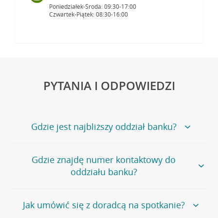
Poniedziałek-Środa: 09:30-17:00
Czwartek-Piątek: 08:30-16:00
PYTANIA I ODPOWIEDZI
Gdzie jest najbliższy oddział banku?
Jeśli szukasz oddziału naszego banku, zapraszamy na
Gdzie znajdę numer kontaktowy do
stronę
Placówki i bankomaty
, na której znajduje się
oddziału banku?
wygodna wyszukiwarka.
Alternatywnie, możesz skorzystać z pełnej
listy naszych
oddziałów
.
Bank Credit Agricole nie udostępnia ogólnego numeru
Jak umówić się z doradcą na spotkanie?
telefonu do placówki bankowej.
Przejdź do pytania