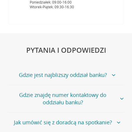
Poniedziałek: 09:00-16:00
Wtorek-Piątek: 09:30-16:30
PYTANIA I ODPOWIEDZI
Gdzie jest najbliższy oddział banku?
Jeśli szukasz oddziału naszego banku, zapraszamy na
Gdzie znajdę numer kontaktowy do
stronę
Placówki i bankomaty
, na której znajduje się
oddziału banku?
wygodna wyszukiwarka.
Alternatywnie, możesz skorzystać z pełnej
listy naszych
oddziałów
.
Bank Credit Agricole nie udostępnia ogólnego numeru
Jak umówić się z doradcą na spotkanie?
telefonu do placówki bankowej.
Przejdź do pytania