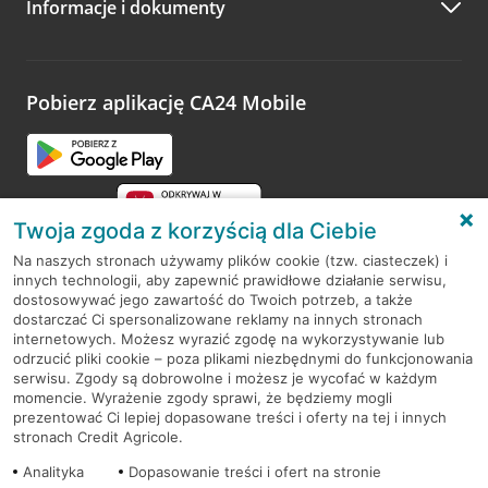
Informacje i dokumenty
Zachęcamy do podzielenia się z nami opinią o wizycie.
Wystarczy przejść na stronę
Oceń wizytę
, wyszukać
odwiedzoną placówkę i wypełnić formularz w ramach
platformy Profil Firmy w Google. Dziękujemy za wszystkie
opinie.
Pobierz aplikację CA24 Mobile
Przejdź do pytania
Twoja zgoda z korzyścią dla Ciebie
Na naszych stronach używamy plików cookie (tzw. ciasteczek) i
innych technologii, aby zapewnić prawidłowe działanie serwisu,
RODO
dostosowywać jego zawartość do Twoich potrzeb, a także
dostarczać Ci spersonalizowane reklamy na innych stronach
Regulamin serwisu
internetowych. Możesz wyrazić zgodę na wykorzystywanie lub
odrzucić pliki cookie – poza plikami niezbędnymi do funkcjonowania
Mapa serwisu
serwisu. Zgody są dobrowolne i możesz je wycofać w każdym
momencie. Wyrażenie zgody sprawi, że będziemy mogli
Polityka
Cookies
prezentować Ci lepiej dopasowane treści i oferty na tej i innych
stronach Credit Agricole.
Polityka prywatności
Analityka
Dopasowanie treści i ofert na stronie