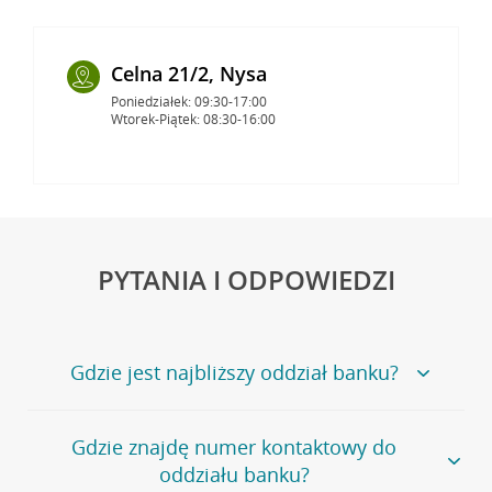
Celna 21/2, Nysa
Poniedziałek: 09:30-17:00
Wtorek-Piątek: 08:30-16:00
PYTANIA I ODPOWIEDZI
Gdzie jest najbliższy oddział banku?
Jeśli szukasz oddziału naszego banku, zapraszamy na
Gdzie znajdę numer kontaktowy do
stronę
Placówki i bankomaty
, na której znajduje się
oddziału banku?
wygodna wyszukiwarka.