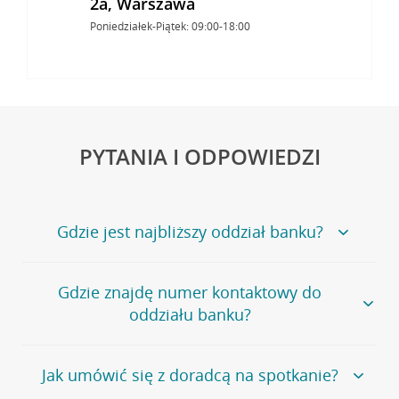
2a, Warszawa
Poniedziałek-Piątek: 09:00-18:00
PYTANIA I ODPOWIEDZI
Gdzie jest najbliższy oddział banku?
Jeśli szukasz oddziału naszego banku, zapraszamy na
Gdzie znajdę numer kontaktowy do
stronę
Placówki i bankomaty
, na której znajduje się
oddziału banku?
wygodna wyszukiwarka.
Alternatywnie, możesz skorzystać z pełnej
listy naszych
oddziałów
.
Bank Credit Agricole nie udostępnia ogólnego numeru
Jak umówić się z doradcą na spotkanie?
telefonu do placówki bankowej.
Przejdź do pytania