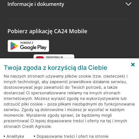
Informacje i dokumenty
Zachęcamy do podzielenia się z nami opinią o wizycie.
Wystarczy przejść na stronę
Oceń wizytę
, wyszukać
odwiedzoną placówkę i wypełnić formularz w ramach
platformy Profil Firmy w Google. Dziękujemy za wszystkie
opinie.
Pobierz aplikację CA24 Mobile
Przejdź do pytania
Twoja zgoda z korzyścią dla Ciebie
Na naszych stronach używamy plików cookie (tzw. ciasteczek) i
innych technologii, aby zapewnić prawidłowe działanie serwisu,
RODO
dostosowywać jego zawartość do Twoich potrzeb, a także
dostarczać Ci spersonalizowane reklamy na innych stronach
Regulamin serwisu
internetowych. Możesz wyrazić zgodę na wykorzystywanie lub
odrzucić pliki cookie – poza plikami niezbędnymi do funkcjonowania
Mapa serwisu
serwisu. Zgody są dobrowolne i możesz je wycofać w każdym
momencie. Wyrażenie zgody sprawi, że będziemy mogli
Polityka
Cookies
prezentować Ci lepiej dopasowane treści i oferty na tej i innych
stronach Credit Agricole.
Polityka prywatności
Analityka
Dopasowanie treści i ofert na stronie