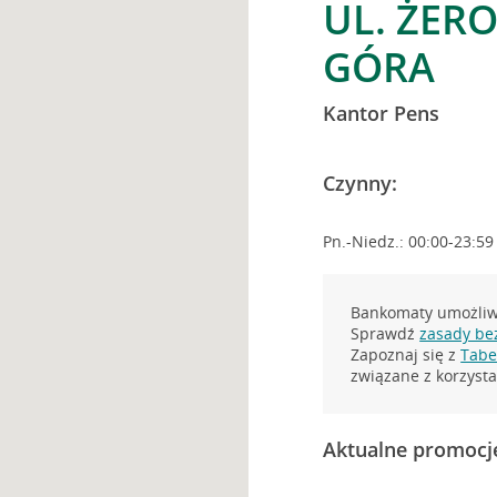
UL. ŻER
GÓRA
Kantor Pens
Czynny:
Pn.-Niedz.: 00:00-23:59
Bankomaty umożliwi
Sprawdź
zasady be
Zapoznaj się z
Tabel
związane z korzys
Aktualne promocj