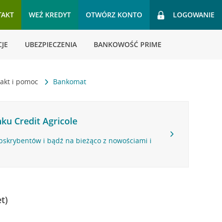
TAKT
WEŹ KREDYT
OTWÓRZ KONTO
LOGOWANIE
JE
UBEZPIECZENIA
BANKOWOŚĆ PRIME
akt i pomoc
Bankomat
ku Credit Agricole
bskrybentów i bądź na bieżąco z nowościami i
t)