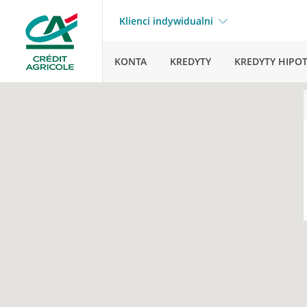
Klienci indywidualni
KONTA
KREDYTY
KREDYTY HIPO