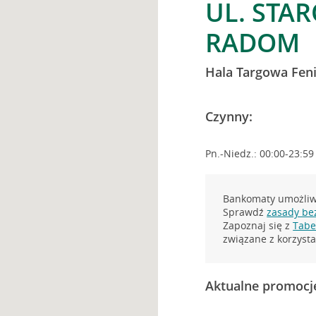
UL. STA
RADOM
Hala Targowa Fen
Czynny:
Pn.-Niedz.: 00:00-23:59
Bankomaty umożliwi
Sprawdź
zasady be
Zapoznaj się z
Tabel
związane z korzys
Aktualne promocj