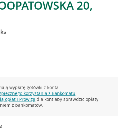
ROOPATOWSKA 20,
iks
ają wypłatę gotówki z konta.
zpiecznego korzystania z Bankomatu
.
ą opłat i Prowizji
dla kont aby sprawdzić opłaty
taniem z bankomatów.
e