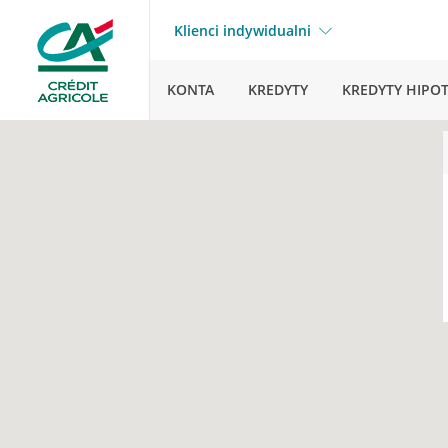
Klienci indywidualni
KONTA
KREDYTY
KREDYTY HIPO