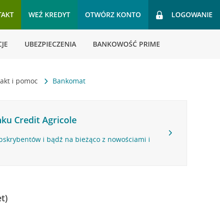
TAKT
WEŹ KREDYT
OTWÓRZ KONTO
LOGOWANIE
JE
UBEZPIECZENIA
BANKOWOŚĆ PRIME
akt i pomoc
Bankomat
ku Credit Agricole
bskrybentów i bądź na bieżąco z nowościami i
t)