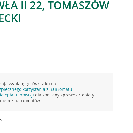
WŁA II 22, TOMASZÓW
ECKI
ają wypłatę gotówki z konta.
zpiecznego korzystania z Bankomatu
.
ą opłat i Prowizji
dla kont aby sprawdzić opłaty
taniem z bankomatów.
e