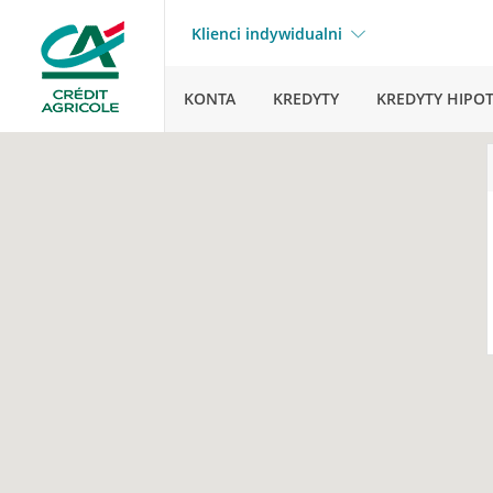
Klienci indywidualni
KONTA
KREDYTY
KREDYTY HIPO