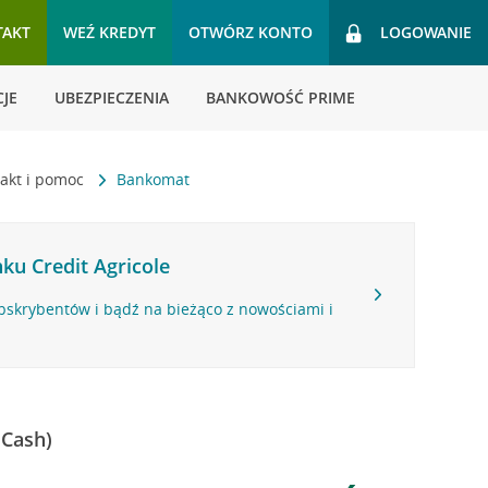
TAKT
WEŹ KREDYT
OTWÓRZ KONTO
LOGOWANIE
JE
UBEZPIECZENIA
BANKOWOŚĆ PRIME
akt i pomoc
Bankomat
ku Credit Agricole
bskrybentów i bądź na bieżąco z nowościami i
 Cash)