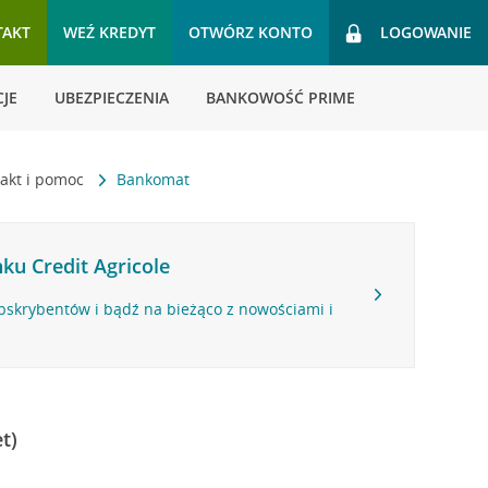
TAKT
WEŹ KREDYT
OTWÓRZ KONTO
LOGOWANIE
JE
UBEZPIECZENIA
BANKOWOŚĆ PRIME
akt i pomoc
Bankomat
ku Credit Agricole
bskrybentów i bądź na bieżąco z nowościami i
t)