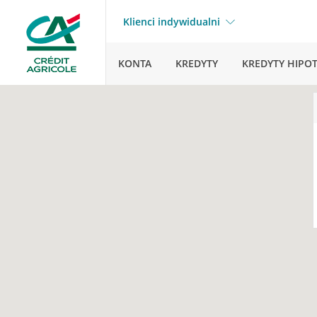
Klienci indywidualni
KONTA
KREDYTY
KREDYTY HIPO