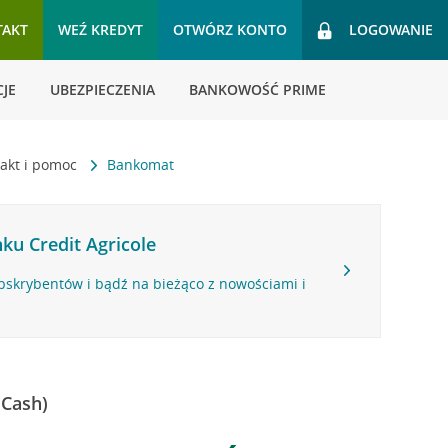
TAKT
WEŹ KREDYT
OTWÓRZ KONTO
LOGOWANIE
JE
UBEZPIECZENIA
BANKOWOŚĆ PRIME
akt i pomoc
Bankomat
ku Credit Agricole
bskrybentów i bądź na bieżąco z nowościami i
 Cash)