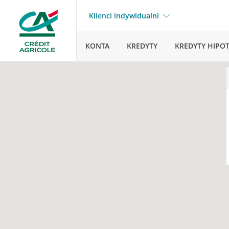
Klienci indywidualni
KONTA
KREDYTY
KREDYTY HIPO