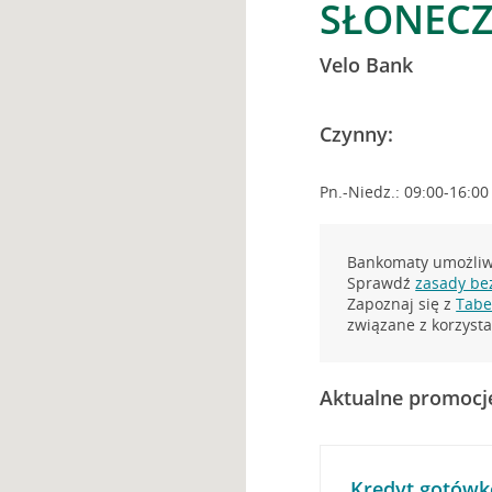
SŁONECZ
Velo Bank
Czynny:
Pn.-Niedz.: 09:00-16:00
Bankomaty umożliwi
Sprawdź
zasady be
Zapoznaj się z
Tabel
związane z korzys
Aktualne promocj
Kredyt gotówk