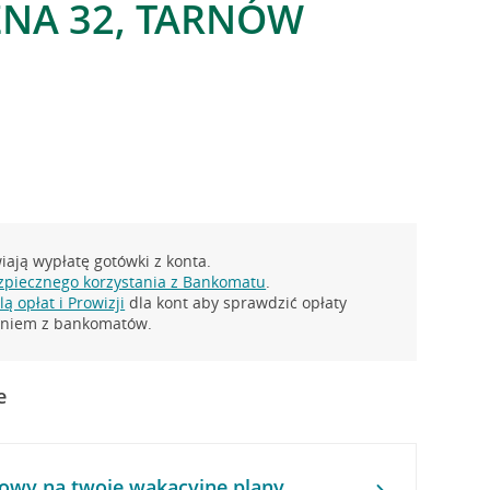
NA 32, TARNÓW
ają wypłatę gotówki z konta.
zpiecznego korzystania z Bankomatu
.
ą opłat i Prowizji
dla kont aby sprawdzić opłaty
taniem z bankomatów.
e
owy na twoje wakacyjne plany