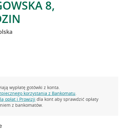
GOWSKA 8,
ZIN
olska
ają wypłatę gotówki z konta.
zpiecznego korzystania z Bankomatu
.
ą opłat i Prowizji
dla kont aby sprawdzić opłaty
taniem z bankomatów.
e