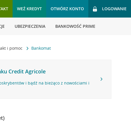
TAKT
WEŹ KREDYT
OTWÓRZ KONTO
LOGOWANIE
JE
UBEZPIECZENIA
BANKOWOŚĆ PRIME
akt i pomoc
Bankomat
ku Credit Agricole
bskrybentów i bądź na bieżąco z nowościami i
t)