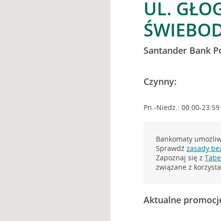
UL. GŁO
ŚWIEBOD
Santander Bank P
Czynny:
Pn.-Niedz.: 00:00-23:59
Bankomaty umożliwi
Sprawdź
zasady be
Zapoznaj się z
Tabel
związane z korzys
Aktualne promocj