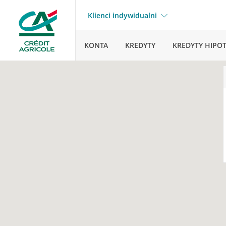
Klienci indywidualni
KONTA
KREDYTY
KREDYTY HIPO